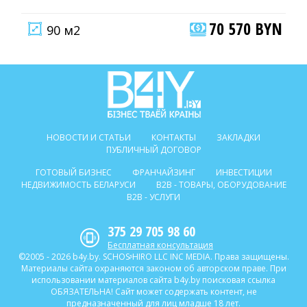
70 570 BYN
90 м2
НОВОСТИ И СТАТЬИ
КОНТАКТЫ
ЗАКЛАДКИ
ПУБЛИЧНЫЙ ДОГОВОР
ГОТОВЫЙ БИЗНЕС
ФРАНЧАЙЗИНГ
ИНВЕСТИЦИИ
НЕДВИЖИМОСТЬ БЕЛАРУСИ
B2B - ТОВАРЫ, ОБОРУДОВАНИЕ
B2B - УСЛУГИ
375 29 705 98 60
Бесплатная консультация
©2005 - 2026 b4y.by. SCHOSᶳHIRO LLC INC MEDIA. Права защищены.
Материалы сайта охраняются законом об авторском праве. При
использовании материалов сайта b4y.by поисковая ссылка
ОБЯЗАТЕЛЬНА! Сайт может содержать контент, не
предназначенный для лиц младше 18 лет.