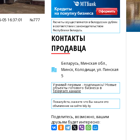
-05 16:37:01
№777
Расчеты осуществляются в белорусских рублях
в соответствии с законодательством
Республики Беларусь.
КОНТАКТЫ
ПРОДАВЦА
Беларусь, Минская обл.,
Минск, Колодищи, ул. Пинская
5
Узнавай первым - подпишись! Новые
объекты готового бизнеса в
Telegram канале
Пожалуйста, скажите что Вы нашли это
объявление на сайте b4y.by
Поделитесь, возможно, вашим
друзьям будет интересно: