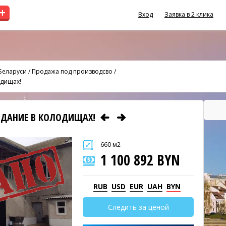
+
Вход
Заявка в 2 клика
Беларуси
/
Продажа под производсво
/
одищах!
ЗДАНИЕ В КОЛОДИЩАХ!
660 м2
1 100 892 BYN
RUB
USD
EUR
UAH
BYN
Следить за ценой