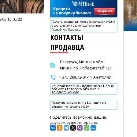
-05 15:05:02
Расчеты осуществляются в белорусских рублях
в соответствии с законодательством
Республики Беларусь.
КОНТАКТЫ
ПРОДАВЦА
Беларусь, Минская обл.,
Минск, пр. Победителей 125
+375(29)672-01-11 Анатолий
Узнавай первым - подпишись! Новые
объекты готового бизнеса в
Telegram канале
Пожалуйста, скажите что Вы нашли это
объявление на сайте b4y.by
Поделитесь, возможно, вашим
друзьям будет интересно: