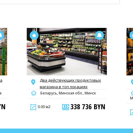
ка
Два действующих продуктовых
магазина в топ локациях
а
Беларусь, Минская обл., Минск
М
YN
338 736 BYN
0.00 м2