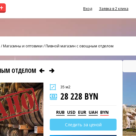
+
Вход
Заявка в 2 клика
/
Магазины и оптовики
/
Пивной магазин с овощным отделом
ЩНЫМ ОТДЕЛОМ
35 м2
28 228 BYN
RUB
USD
EUR
UAH
BYN
Следить за ценой