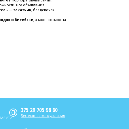
айтов
: корпоративные сайты,
ожности. Все объявления
тель — заказчик
, без цепочек
Гродно и Витебске
, а также возможна
375 29 705 98 60
Бесплатная консультация
ЛАРУСИ