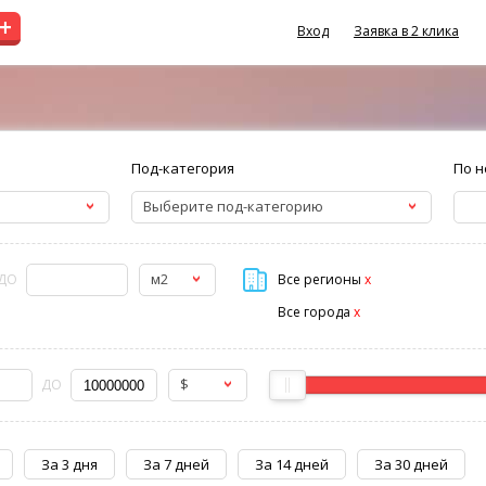
+
Вход
Заявка в 2 клика
Под-категория
По н
Выберите под-категорию
м2
ДО
Все регионы
x
Все города
x
$
ДО
За 3 дня
За 7 дней
За 14 дней
За 30 дней