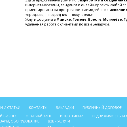
Здесь представлены услуги по
разработке и созданию с
интернет-магазины, лендинги и онлайн-проекты любой сл
ориентированы на прозрачное взаимодействие
исполни
«продавец — посредник — покупатель».
Услуги доступны в
Минске, Гомеле, Бресте, Могилёве, 
удалённая работа с клиентами по всей Беларуси.
И И СТАТЬИ
КОНТАКТЫ
ЗАКЛАДКИ
ПУБЛИЧНЫЙ ДОГОВОР
Й БИЗНЕС
ФРАНЧАЙЗИНГ
ИНВЕСТИЦИИ
НЕДВИЖИМОСТЬ БЕ
ТОВАРЫ, ОБОРУДОВАНИЕ
B2B - УСЛУГИ