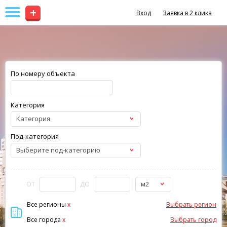
+
Вход
Заявка в 2 клика
По номеру объекта
Категория
Категория
Под-категория
Выберите под-категорию
м2
ОТ
ДО
Все регионы
x
Выбрать регион
Все города
x
Выбрать город