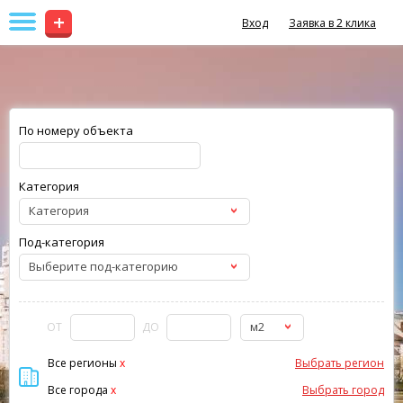
+
Вход
Заявка в 2 клика
По номеру объекта
Категория
Категория
Под-категория
Выберите под-категорию
м2
ОТ
ДО
Все регионы
x
Выбрать регион
Все города
x
Выбрать город