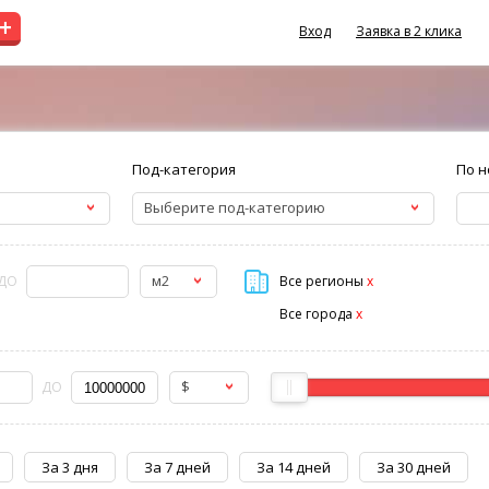
+
Вход
Заявка в 2 клика
Под-категория
По н
Выберите под-категорию
м2
ДО
Все регионы
x
Все города
x
$
ДО
За 3 дня
За 7 дней
За 14 дней
За 30 дней