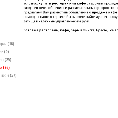
условиях
купить ресторан или кафе
с удобным проходн
владелец точек общепита и развлекательных центров, жел
предлагаем Вам разместить объявление о
продаже кафе
помощью нашего сервиса Вы сможете найти лучшего покупа
детище в надежные управленческие руки.
Готовые рестораны, кафе, бары
в Минске, Бресте, Гомел
нарии
(16)
нии
(0)
ьбы
(25)
но
(96)
пещеры
(57)