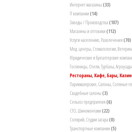
Интернет магазины
(33)
IT компании
(14)
Заводы / Производства
(107)
Магазины и оптовики
(112)
Услуги населению, Развлечения
(70)
Мед. центры, Стоматологии, Ветери
Юридические и Бухгалтерские компа
Гостиницы, Отели, Турбазы, Агроусад
Рестораны, Кафе, Бары, Кази
Парикмахерские, Салоны, Соляные 
Свадебные салоны
(3)
Сельхоз предприятия
(6)
СТО, Шиномонтажи
(22)
Солярий, Студии загара
(0)
Транспортные компании
(5)