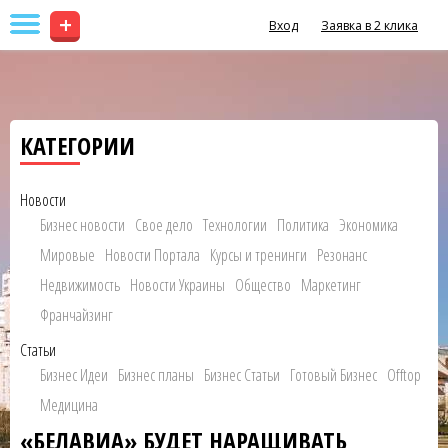
+
Вход
Заявка в 2 клика
КАТЕГОРИИ
Новости
Бизнес новости
Свое дело
Технологии
Политика
Экономика
Мировые
Новости Портала
Курсы и тренинги
Резонанс
Недвижимость
Новости Украины
Общество
Маркетинг
Франчайзинг
Статьи
Бизнес Идеи
Бизнес планы
Бизнес Статьи
Готовый Бизнес
Offtop
Медицина
«БЕЛАВИА» БУДЕТ НАРАЩИВАТЬ