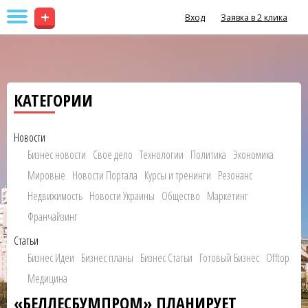
+
Вход
Заявка в 2 клика
КАТЕГОРИИ
Новости
Бизнес новости
Свое дело
Технологии
Политика
Экономика
Мировые
Новости Портала
Курсы и тренинги
Резонанс
Недвижимость
Новости Украины
Общество
Маркетинг
Франчайзинг
Статьи
Бизнес Идеи
Бизнес планы
Бизнес Статьи
Готовый Бизнес
Offtop
Медицина
«БЕЛЛЕСБУМПРОМ» ПЛАНИРУЕТ