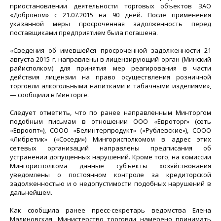
приостановлении деятельности торговых объектов ЗАО
«Доброном» с 21.07.2015 на 90 дней. После применения
указанной меры просроченная задолженность перед
поставщиками предприятием была погашена.
«Сведения об имевшейся просроченной задолженности 21
августа 2015 г. направлены в лицензирующий орган (Минский
райисполком) для принятия мер реагирования в части
действия лицензии на право осуществления розничной
торговли алкогольными напитками и табачными изделиями»,
— сообщили в Минторге.
Следует отметить, что по ранее направленным Минторгом
подобным письмам в отношении ООО «Евроторг» (сеть
«Евроопт»), СООО «Белинтерпродукт» («Рублевские»), СООО
«Либретик» («Соседи») Мингорисполкомом в адрес этих
сетевых организаций направлены предписания об
устранении допущенных нарушений. Кроме того, на комиссии
Мингорисполкома данные субъекты хозяйствования
уведомлены о постоянном контроле за кредиторской
задолженностью и о недопустимости подобных нарушений в
дальнейшем.
Как сообщила ранее пресс-секретарь ведомства Елена
Малиновская, Министерство торговли намерено принимать