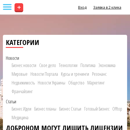
+
Вход
Заявка в 2 клика
КАТЕГОРИИ
Новости
Бизнес новости
Свое дело
Технологии
Политика
Экономика
Мировые
Новости Портала
Курсы и тренинги
Резонанс
Недвижимость
Новости Украины
Общество
Маркетинг
Франчайзинг
Статьи
Бизнес Идеи
Бизнес планы
Бизнес Статьи
Готовый Бизнес
Offtop
Медицина
ДОБРОНОМ МОГУТ ЛИШИТЬ ЛИЦЕНЗИИ