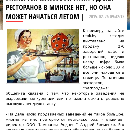
РЕСТОРАНОВ В МИНСКЕ НЕТ, НО ОНА
МОЖЕТ НАЧАТЬСЯ ЛЕТОМ |
2015-02-26 09:42:13
К примеру, на сайте
realt.by сегодня
выставлено на
продажу 270
заведений кафе и
ресторанов, неделю
назад цифра была
больше - около 300. И
все они находятся в
столице. По мнению
экспертов,
"распродажа"
общепита связана с тем, что некоторые заведения не
выдержали конкуренции или не смогли осилить довольно
высокую арендную ставку.
- На деле число продаваемых заведений не такое большое,
многие из них повторяются несколько раз, - отмечает
директор ООО "Компания Эндвест" Андрей Еременко. Его
компания занимается поставками оборудования для баров и