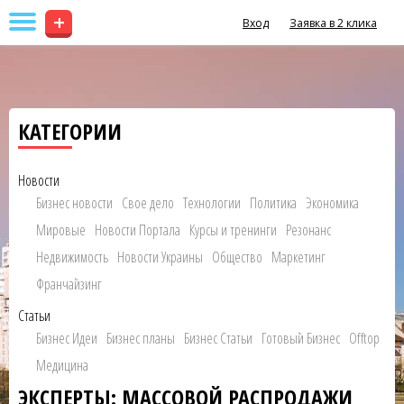
+
Вход
Заявка в 2 клика
КАТЕГОРИИ
Новости
Бизнес новости
Свое дело
Технологии
Политика
Экономика
Мировые
Новости Портала
Курсы и тренинги
Резонанс
Недвижимость
Новости Украины
Общество
Маркетинг
Франчайзинг
Статьи
Бизнес Идеи
Бизнес планы
Бизнес Статьи
Готовый Бизнес
Offtop
Медицина
ЭКСПЕРТЫ: МАССОВОЙ РАСПРОДАЖИ