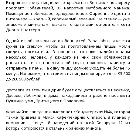
Вторая по счету пиццерия открылась в Веснянке по адресу
проспект Победителей, 85, напротив Футбольного манежа.
Помещение небольшое, одноуровневое. Фирменные цвета в
интерьере — красный, коричневый, зеленый. На стенах — уже
знакомые минчанам плакаты с цитатами основателя сети
Джона Шнаттера.
Одной из обязательных особенностей Papa John’s является
кухня за стеклом, чтобы за приготовлением пиццы могли
следить посетители. В процессе готовки задействованы
несколько человек, у каждого из них свои обязанности:
раскатать тесто, нанести слой соуса, положить начинку и
отправить в печь. На одну пиццу должно уходить не более 15
минут. Напомним, что стоимость пиццы варьируется от 95 500
до 260 500 рублей.
Доставка из этой пиццерии будет осуществляться в Веснянку,
Дрозды, Лебяжий, в дома, находящиеся в районе проспекта
Пушкина, улиц Притыцкого и Орловской.
Франчайзи заведения выступает «Кондитерская №4», которая
также привела в Минск кафе-пекарню Cinnabon. В планах у
компании — еще 18 заведений по всей Беларуси, 12 из
которых откроются в спальных районах Минска.