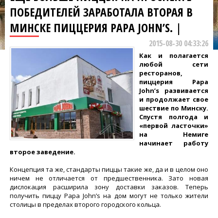
ПОБЕДИТЕЛЕЙ ЗАРАБОТАЛА ВТОРАЯ В
МИНСКЕ ПИЦЦЕРИЯ PAPA JOHN’S. |
2015-08-30 04:33:26
Как и полагается
любой сети
ресторанов,
пиццерия Papa
John’s развивается
и продолжает свое
шествие по Минску.
Спустя полгода и
«первой ласточки»
на Немиге
начинает работу
второе заведение.
Концепция та же, стандарты пиццы такие же, да и в целом оно
ничем не отличается от предшественника. Зато новая
дислокация расширила зону доставки заказов. Теперь
получить пиццу Papa John’s на дом могут не только жители
столицы в пределах второго городского кольца.