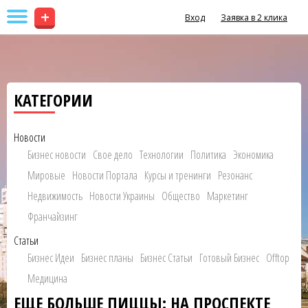
+
Вход
Заявка в 2 клика
КАТЕГОРИИ
Новости
Бизнес новости
Свое дело
Технологии
Политика
Экономика
Мировые
Новости Портала
Курсы и тренинги
Резонанс
Недвижимость
Новости Украины
Общество
Маркетинг
Франчайзинг
Статьи
Бизнес Идеи
Бизнес планы
Бизнес Статьи
Готовый Бизнес
Offtop
Медицина
ЕЩЕ БОЛЬШЕ ПИЦЦЫ: НА ПРОСПЕКТЕ