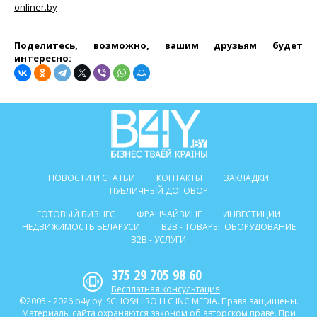
onliner.by
Поделитесь, возможно, вашим друзьям будет
интересно:
НОВОСТИ И СТАТЬИ
КОНТАКТЫ
ЗАКЛАДКИ
ПУБЛИЧНЫЙ ДОГОВОР
ГОТОВЫЙ БИЗНЕС
ФРАНЧАЙЗИНГ
ИНВЕСТИЦИИ
НЕДВИЖИМОСТЬ БЕЛАРУСИ
B2B - ТОВАРЫ, ОБОРУДОВАНИЕ
B2B - УСЛУГИ
375 29 705 98 60
Бесплатная консультация
©2005 - 2026 b4y.by. SCHOSᶳHIRO LLC INC MEDIA. Права защищены.
Материалы сайта охраняются законом об авторском праве. При