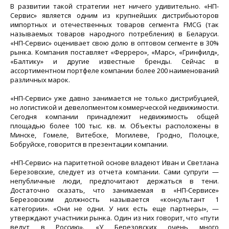
В развитии такой стратегии нет ничего удивительно. «НП-
Сервис» является одним из крупнейших дистрибьюторов
импортных и отечественных товаров сегмента FMCG (так
называемых товаров народного потребления) в Беларуси.
«НП-Сервис» оценивает свою долю в оптовом сегменте в 30%
рынка. Компания поставляет «Ферреро», «Марс», «Гринфилд»,
«Балтику» и другие известные бренды. Сейчас в
ассортиментном портфеле компании более 200 наименований
различных марок.
«НП-Сервис» уже давно занимается не только дистрибуцией,
но логистикой и девелопментом коммерческой недвижимости.
Сегодня компании принадлежит недвижимость общей
площадью более 100 тыс. кв. м. Объекты расположены в
Минске, Гомеле, Витебске, Могилеве, Гродно, Полоцке,
Бобруйске, говорится в презентации компании.
«НП-Сервис» на паритетной основе владеют Иван и Светлана
Березовские, следует из отчета компании. Сами супруги —
непубличные люди, предпочитают держаться в тени.
Достаточно сказать, что занимаемая в «НП-Сервисе»
Березовским должность называется «консультант 1
категории». «Они не одни. У них есть еще партнеры», —
утверждают участники рынка. Один из них говорит, что «пути
ведут в Россию». «У Березовских очень много