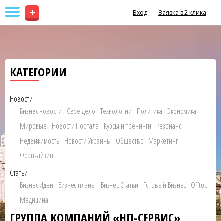
+
Вход
Заявка в 2 клика
КАТЕГОРИИ
Новости
Бизнес новости
Свое дело
Технологии
Политика
Экономика
Мировые
Новости Портала
Курсы и тренинги
Резонанс
Недвижимость
Новости Украины
Общество
Маркетинг
Франчайзинг
Статьи
Бизнес Идеи
Бизнес планы
Бизнес Статьи
Готовый Бизнес
Offtop
Медицина
ГРУППА КОМПАНИЙ «НП-СЕРВИС»