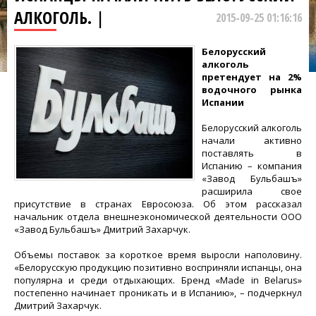
АЛКОГОЛЬ. |
2015-09-25 01:16:16
Белорусский
алкоголь
претендует на 2%
водочного рынка
Испании
Белорусский алкоголь
начали активно
поставлять в
Испанию – компания
«Завод Бульбашъ»
расширила свое
присутствие в странах Евросоюза. Об этом рассказал
начальник отдела внешнеэкономической деятельности ООО
«Завод Бульбашъ» Дмитрий Захарчук.
Объемы поставок за короткое время выросли наполовину.
«Белорусскую продукцию позитивно восприняли испанцы, она
популярна и среди отдыхающих. Бренд «Made in Belarus»
постепенно начинает проникать и в Испанию», – подчеркнул
Дмитрий Захарчук.