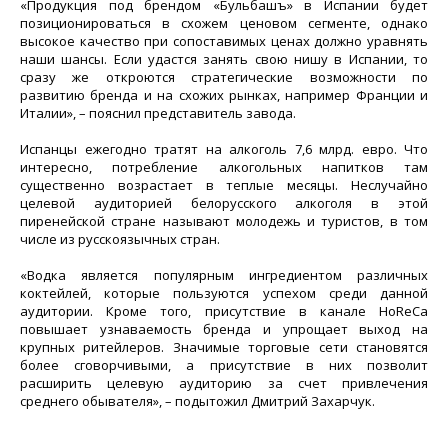
«Продукция под брендом «Бульбашъ» в Испании будет
позиционироваться в схожем ценовом сегменте, однако
высокое качество при сопоставимых ценах должно уравнять
наши шансы. Если удастся занять свою нишу в Испании, то
сразу же откроются стратегические возможности по
развитию бренда и на схожих рынках, например Франции и
Италии», – пояснил представитель завода.
Испанцы ежегодно тратят на алкоголь 7,6 млрд. евро. Что
интересно, потребление алкогольных напитков там
существенно возрастает в теплые месяцы. Неслучайно
целевой аудиторией белорусского алкоголя в этой
пиренейской стране называют молодежь и туристов, в том
числе из русскоязычных стран.
«Водка является популярным ингредиентом различных
коктейлей, которые пользуются успехом среди данной
аудитории. Кроме того, присутствие в канале HoReCa
повышает узнаваемость бренда и упрощает выход на
крупных ритейлеров. Значимые торговые сети становятся
более сговорчивыми, а присутствие в них позволит
расширить целевую аудиторию за счет привлечения
среднего обывателя», – подытожил Дмитрий Захарчук.