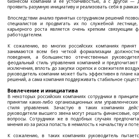
бизнесом компании и ее устойчивостью, а с другой — 
проявить разумную инициативу и реализовать себя в рамках
Впоследствии анализ принятых сотрудником решений позво
специалистов и продвигать их по служебной лестнице,
карьерного роста является очень крепким связующим 
работодателем.
К сожалению, во многих российских компаниях принят 
занимаются всем без четкой формализации должностн
поведения, а большинство отечественных руководите
феодальный стиль управления компанией и предпочитают
исключения, вплоть до закупки скрепок и освежителя воздух
руководитель компании может быть эффективен в плане ка
решений, а сама компания поддерживать стабильное сущест
Вовлечение и инициатива
В некоторых российских компаниях сотрудники в принципе
принятии каких-либо организационных или управленческих
стиля управления. Зачастую в таких компаниях дейс
руководители высшего звена могут решать финансовые, ор
вопросы. Сотрудники же в подобных случаях предпочит
мнения из-за риска попасть в немилость к начальству и поте
К сожалению, в таких компаниях руководитель пытает