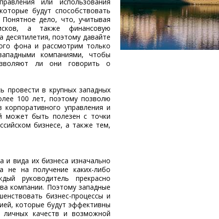
правления или использования
которые будут способствовать
 Понятное дело, что, учитывая
исков, а также финансовую
а десятилетия, поэтому давайте
ого фона и рассмотрим только
западными компаниями, чтобы
озволяют ли они говорить о
ь провести в крупных западных
олее 100 лет, поэтому позволю
в корпоративного управления и
ый может быть полезен с точки
ссийском бизнесе, а также тем,
а и вида их бизнеса изначально
а не на получение каких-либо
ждый руководитель прекрасно
ава компании. Поэтому западные
шенствовать бизнес-процессы и
ией, которые будут эффективны
о личных качеств и возможной