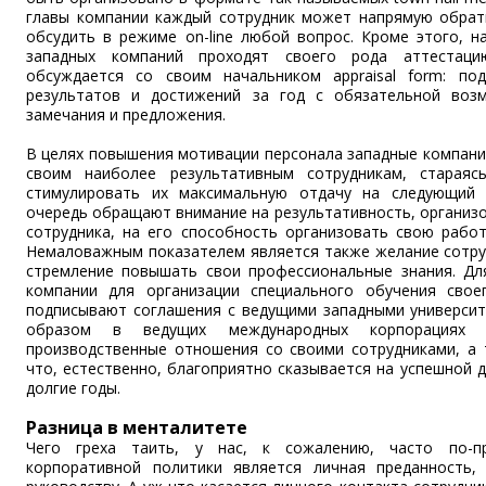
главы компании каждый сотрудник может напрямую обрат
обсудить в режиме on-line любой вопрос. Кроме этого, н
западных компаний проходят своего рода аттестаци
обсуждается со своим начальником appraisal form: по
результатов и достижений за год с обязательной воз
замечания и предложения.
В целях повышения мотивации персонала западные компани
своим наиболее результативным сотрудникам, старая
стимулировать их максимальную отдачу на следующий 
очередь обращают внимание на результативность, организ
сотрудника, на его способность организовать свою работ
Немаловажным показателем является также желание сотру
стремление повышать свои профессиональные знания. Дл
компании для организации специального обучения свое
подписывают соглашения с ведущими западными университ
образом в ведущих международных корпорациях в
производственные отношения со своими сотрудниками, а 
что, естественно, благоприятно сказывается на успешной 
долгие годы.
Разница в менталитете
Чего греха таить, у нас, к сожалению, часто по-п
корпоративной политики является личная преданность,