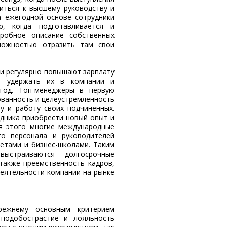
иться к высшему руководству и
а ежегодной основе сотрудники
ю, когда подготавливается и
дробное описание собственных
можностью отразить там свои
и регулярно повышают зарплату
сь удержать их в компании и
год. Топ-менеджеры в первую
ованность и целеустремленность
у и работу своих подчиненных.
дника приобрести новый опыт и
я этого многие международные
го персонала и руководителей
етами и бизнес-школами. Таким
ыстраиваются долгосрочные
также преемственность кадров,
деятельности компании на рынке
режнему основным критерием
 подобострастие и лояльность