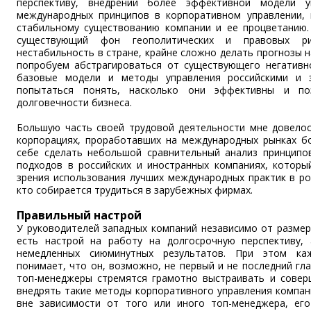
перспективу, внедрении более эффективной модели у
международных принципов в корпоративном управлении, 
стабильному существованию компании и ее процветанию.
существующий фон геополитических и правовых р
нестабильность в стране, крайне сложно делать прогнозы н
попробуем абстрагироваться от существующего негативн
базовые модели и методы управления российскими и 
попытаться понять, насколько они эффективны и п
долговечности бизнеса.
Большую часть своей трудовой деятельности мне довелос
корпорациях, проработавших на международных рынках б
себе сделать небольшой сравнительный анализ принципо
подходов в российских и иностранных компаниях, котор
зрения использования лучших международных практик в ро
кто собирается трудиться в зарубежных фирмах.
Правильный настрой
У руководителей западных компаний независимо от размер
есть настрой на работу на долгосрочную перспективу, 
немедленных сиюминутных результатов. При этом ка
понимает, что он, возможно, не первый и не последний гл
топ-менеджеры стремятся грамотно выстраивать и совер
внедрять такие методы корпоративного управления компан
вне зависимости от того или иного топ-менеджера, ег