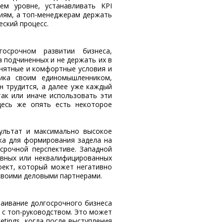
м уровне, устанавливать KPI
иям, а топ-менеджерам держать
еский процесс.
госрочном развитии бизнеса,
а подчиненных и не держать их в
онятные и комфортные условия и
ника своим единомышленником,
н трудится, а далее уже каждый
ак или иначе использовать эти
десь же опять есть некоторое
ультат и максимально высокое
жа для формирования задела на
срочной перспективе. Западной
ивных или неквалифицированных
оект, который может негативно
 своими деловыми партнерами.
аивание долгосрочного бизнеса
 с топ-руководством. Это может
tings, когда после выступления