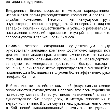
ротации сотрудников.
Внедренные бизнес-процессы и методы корпоративног
исполняются всеми руководителями компании и постоянн
службы комплаенс. Несмотря на кажущуюся рути
внутрикорпоративных процедур, такой на первый взгляд к
западной компании существовать и успешно развиваться д
наступлении каких-либо кризисных ситуаций на рынке, чт
залогом успеха и стабильности бизнеса.
Помимо четкого следования существующим внутри
руководители западных компаний достаточно широко исп
деятельности анализ практических случаев или так назыв
того или иного оптимального решения в нестандартной 
западные топ-менеджеры достаточно быстро находят
решения, значительно легче ориентируются в меняющейся 
подавляющем большинстве случаев более эффективно руко
профиля бизнеса.
В большинстве российских компаний фокус сильно смеще
возможностей руководителя. Полагаю, что всем хорошо зн
по-новому метет». Зачастую вновь назначенный глава
существующие бизнес-процессы, и методы управления 
внутри коллектива. В ряде случаев наш руководитель стрем
любой ценой запланированный результат, не уделяя