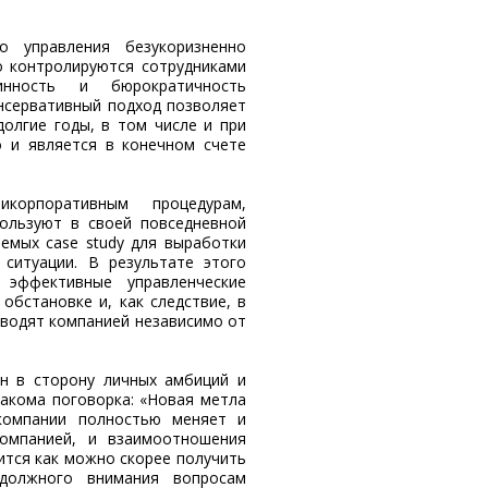
о управления безукоризненно
о контролируются сотрудниками
нность и бюрократичность
онсервативный подход позволяет
олгие годы, в том числе и при
о и является в конечном счете
корпоративным процедурам,
ользуют в своей повседневной
аемых case study для выработки
ситуации. В результате этого
 эффективные управленческие
обстановке и, как следствие, в
водят компанией независимо от
н в сторону личных амбиций и
акома поговорка: «Новая метла
 компании полностью меняет и
компанией, и взаимоотношения
ится как можно скорее получить
 должного внимания вопросам