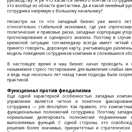
руководству. А уж что касается личного контакта сотрудни
это вообще из области фантастики. Да и какой линейный ру
сотрудника напрямую к большому начальнику?
Несмотря на то что западный бизнес уже много лет
относительно стабильной экономике, где уже спрогнози
политические и правовые риски, западные корпорации упо
прогнозирования и сценарного анализа. Поэтому в случае
кризисной ситуации топ-менеджер всегда имеет четкий 
принято говорить, дорожную карту, учитывающую различны
модель поведения сотрудников компании в сложившихся обс
В настоящее время и наш бизнес начал проводить и с
называемое стресс-тестирование для выявления слабых звен
а ведь еще несколько лет назад такие подходы были скоре
практикой.
Функционал против феодализма
Еще одной характерной особенностью западных компан
управления является четкое и понятное фиксирован
сотрудника — job description. Как правило, это компактн
функциональных полномочий сотрудника. Поэтому запад
нормальным делегировать полномочия подчиненным
выполняемых функций. С одной стороны, это освобожд
решения более значимых, приоритетных и стратегически