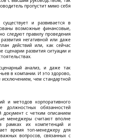
ков с высшим руководством, так
ководитель пропустит мимо себя
 существует и развивается в
рованы возможные финансовые,
рно следуют правилу проведения
 развития негативной или даже
план действий или, как сейчас
е сценарии развития ситуации и
тоятельствах.
ценарный анализ, и даже так
ьев в компании. И это здорово,
е исключением, чем стандартной
ий и методов корпоративного
ие должностных обязанностей
ый документ с четким описанием
ные менеджеры считают вполне
 в рамках их компетенций и
ает время топ-менеджеру для
 важных вопросов, связанных с