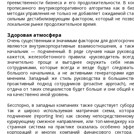
преемственности бизнеса и его продолжительности. В ко
прописанного внутрикорпоративного алгоритма как в биз
методах управления не только не добавляет ожидаемой ста
сильным дестабилизирующим фактором, который не позво
локальном рынке продолжительное время.
Здоровая атмосфера
Очень существенным и значимым фактором для долгосрочно
являются внутрикорпоративные взаимоотношения, а так
начальник — подчиненный. В ряде случаев наши руковод
кажется, железобетонного правила: «руководитель всег
значительно проще и выгоднее окружить себя неам
сотрудниками, которые всегда и везде будут следова
большого начальника, а не активными генераторами иде
мнением. Западный же стиль руководства в большинств
проактивный подход сотрудников (proactive approach), н
отдача от таких специалистов будет больше и они общей 
на качественно иной уровень.
Бесспорно, в западных компаниях также существует суборд
так и широко используемая матричная схема, котора
подчинение (reporting line) как своему непосредственно
курирующему смежное направление, или топ-менеджеру ком
странная система на практике оказалась особенно эффе
корпораций и многих компаний финансового сектора