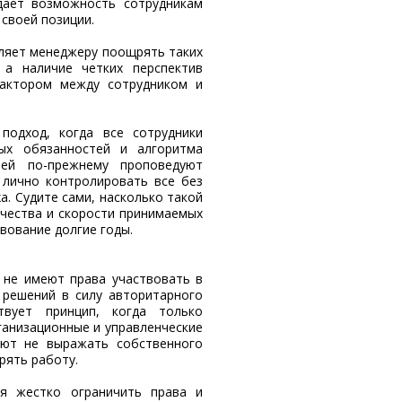
дает возможность сотрудникам
 своей позиции.
ляет менеджеру поощрять таких
 а наличие четких перспектив
фактором между сотрудником и
подход, когда все сотрудники
ых обязанностей и алгоритма
лей по-прежнему проповедуют
 лично контролировать все без
а. Судите сами, насколько такой
чества и скорости принимаемых
вование долгие годы.
 не имеют права участвовать в
 решений в силу авторитарного
твует принцип, когда только
ганизационные и управленческие
ают не выражать собственного
рять работу.
ся жестко ограничить права и