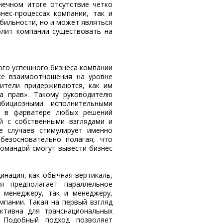
нечном итоге отсутствие четко
нес-процессах компании, так и
бильности, но и может являться
лит компании существовать на
го успешного бизнеса компании
же взаимоотношения на уровне
ители придерживаются, как им
да прав». Такому руководителю
бициозными исполнительными
ть в фарватере любых решений
й с собственными взглядами и
е случаев стимулирует именно
ебезосновательно полагая, что
командой смогут вывести бизнес
инация, как обычная вертикаль,
я предполагает параллельное
му менеджеру, так и менеджеру,
пании. Такая на первый взгляд
ктивна для транснациональных
. Подобный подход позволяет