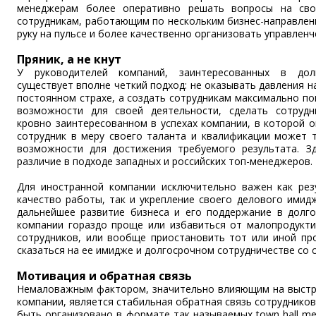
менеджерам более оперативно решать вопросы на свое
сотрудникам, работающим по нескольким бизнес-направлен
руку на пульсе и более качественно организовать управленч
Пряник, а не кнут
У руководителей компаний, заинтересованных в дол
существует вполне четкий подход: не оказывать давления н
постоянном страхе, а создать сотрудникам максимально п
возможности для своей деятельности, сделать сотруд
кровно заинтересованном в успехах компании, в которой о
сотрудник в меру своего таланта и квалификации может т
возможности для достижения требуемого результата. З
различие в подходе западных и российских топ-менеджеров.
Для иностранной компании исключительно важен как рез
качество работы, так и укрепление своего делового имид
дальнейшее развитие бизнеса и его поддержание в долго
компании гораздо проще или избавиться от малопродукт
сотрудников, или вообще приостановить тот или иной пр
сказаться на ее имидже и долгосрочном сотрудничестве со
Мотивация и обратная связь
Немаловажным фактором, значительно влияющим на выстр
компании, является стабильная обратная связь сотрудников
быть организовано в формате так называемых town hall mee