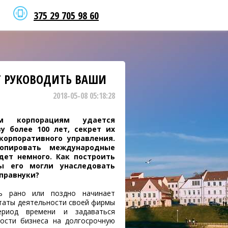
375 29 705 98 60
Т РУКОВОДИТЬ ВАШИ
2018-05-08 05:18:28
м корпорациям удается
у более 100 лет, секрет их
корпоративного управления.
опировать международные
дет немного. Как построить
бы его могли унаследовать
 правнуки?
ь рано или поздно начинает
таты деятельности своей фирмы
ериод времени и задаваться
ости бизнеса на долгосрочную