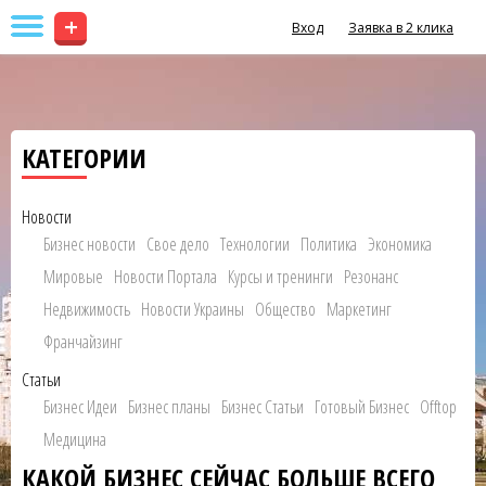
+
Вход
Заявка в 2 клика
КАТЕГОРИИ
Новости
Бизнес новости
Свое дело
Технологии
Политика
Экономика
Мировые
Новости Портала
Курсы и тренинги
Резонанс
Недвижимость
Новости Украины
Общество
Маркетинг
Франчайзинг
Статьи
Бизнес Идеи
Бизнес планы
Бизнес Статьи
Готовый Бизнес
Offtop
Медицина
КАКОЙ БИЗНЕС СЕЙЧАС БОЛЬШЕ ВСЕГО