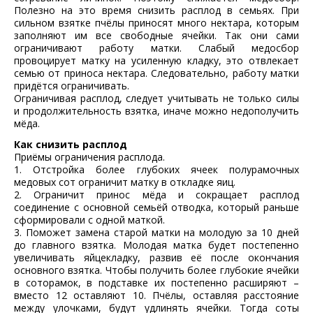
Полезно на это время снизить расплод в семьях. При
сильном взятке пчёлы приносят много нектара, которым
заполняют им все свободные ячейки. Так они сами
ограничивают работу матки. Слабый медосбор
провоцирует матку на усиленную кладку, это отвлекает
семью от приноса нектара. Следовательно, работу матки
придётся ограничивать.
Ограничивая расплод, следует учитывать не только силы
и продолжительность взятка, иначе можно недополучить
мёда.
Как снизить расплод
Приёмы ограничения расплода.
1. Отстройка более глубоких ячеек полурамочных
медовых сот ограничит матку в откладке яиц.
2. Ограничит принос мёда и сокращает расплод
соединение с основной семьёй отводка, который раньше
сформировали с одной маткой.
3. Поможет замена старой матки на молодую за 10 дней
до главного взятка. Молодая матка будет постепенно
увеличивать яйцекладку, развив её после окончания
основного взятка. Чтобы получить более глубокие ячейки
в соторамок, в подставке их постепенно расширяют –
вместо 12 оставляют 10. Пчёлы, оставляя расстояние
между улочками, будут удлинять ячейки. Тогда соты