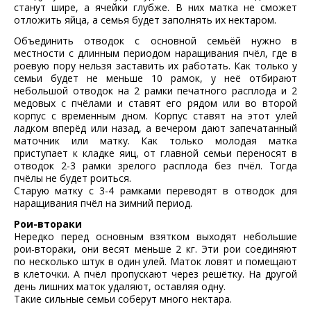
станут шире, а ячейки глубже. В них матка не сможет
отложить яйца, а семья будет заполнять их нектаром.
Объединить отводок с основной семьёй нужно в
местности с длинным периодом наращивания пчёл, где в
роевую пору нельзя заставить их работать. Как только у
семьи будет не меньше 10 рамок, у неё отбирают
небольшой отводок на 2 рамки печатного расплода и 2
медовых с пчёлами и ставят его рядом или во второй
корпус с временным дном. Корпус ставят на этот улей
ладком вперёд или назад, а вечером дают запечатанный
маточник или матку. Как только молодая матка
приступает к кладке яиц, от главной семьи переносят в
отводок 2-3 рамки зрелого расплода без пчёл. Тогда
пчёлы не будет роиться.
Старую матку с 3-4 рамками переводят в отводок для
наращивания пчёл на зимний период.
Рои-втораки
Нередко перед основным взятком выходят небольшие
рои-втораки, они весят меньше 2 кг. Эти рои соединяют
по несколько штук в один улей. Маток ловят и помещают
в клеточки. А пчёл пропускают через решётку. На другой
день лишних маток удаляют, оставляя одну.
Такие сильные семьи соберут много нектара.