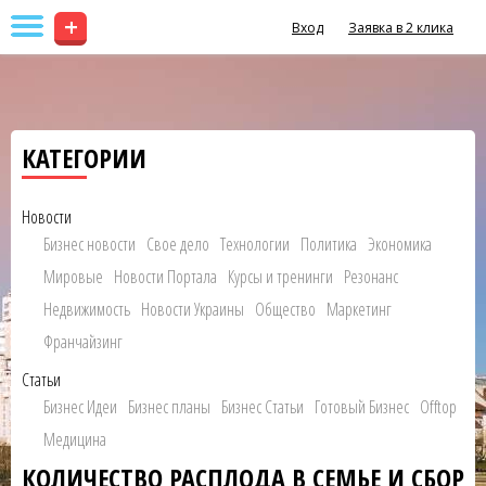
+
Вход
Заявка в 2 клика
КАТЕГОРИИ
Новости
Бизнес новости
Свое дело
Технологии
Политика
Экономика
Мировые
Новости Портала
Курсы и тренинги
Резонанс
Недвижимость
Новости Украины
Общество
Маркетинг
Франчайзинг
Статьи
Бизнес Идеи
Бизнес планы
Бизнес Статьи
Готовый Бизнес
Offtop
Медицина
КОЛИЧЕСТВО РАСПЛОДА В СЕМЬЕ И СБОР