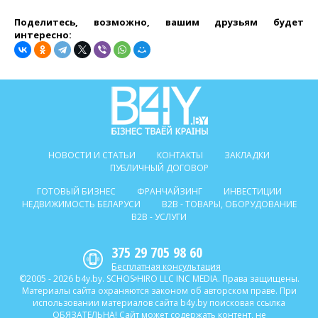
Поделитесь, возможно, вашим друзьям будет
интересно:
НОВОСТИ И СТАТЬИ
КОНТАКТЫ
ЗАКЛАДКИ
ПУБЛИЧНЫЙ ДОГОВОР
ГОТОВЫЙ БИЗНЕС
ФРАНЧАЙЗИНГ
ИНВЕСТИЦИИ
НЕДВИЖИМОСТЬ БЕЛАРУСИ
B2B - ТОВАРЫ, ОБОРУДОВАНИЕ
B2B - УСЛУГИ
375 29 705 98 60
Бесплатная консультация
©2005 - 2026 b4y.by. SCHOSᶳHIRO LLC INC MEDIA. Права защищены.
Материалы сайта охраняются законом об авторском праве. При
использовании материалов сайта b4y.by поисковая ссылка
ОБЯЗАТЕЛЬНА! Сайт может содержать контент, не