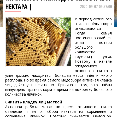
НЕКТАРА |
2020-09-07 09:57:00
В период активного
взятка пчёлы скоро
изнашиваются.
Тогда семья
постепенно слабеет
из-за потери
большого
количества
тружениц улья.
Поэтому в начале
ожидаемого
основного взятка в
улье должно находиться большая масса пчёл и много
расплода. Но во время самого мёдосбора активная кладка
яиц действует негативно. Причина в том, что пчёлы
вынуждены тратить корм и время на выкормку большого
количества личинок.
Снизить кладку яиц маткой
Активная работа матки во время активного взятка
отвлекает пчёл от сбора нектара на кормление и
согревание личинок. Поэтому снижается медосбор.