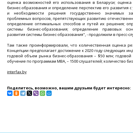
оценка возможностей его использования в Беларуси; оценка
бизнес-образования и определение перспектив его развития с
и необходимости решения государственно значимых за
проблемных вопросов, препятствующих развитию отечественно
определение оптимальных способов и путей их решения; оп
системы бизнес-образования; определение правовых осно
развития системы бизнес-образования", - продолжили в пресс-сл
Там также проинформировали, что количественная оценка ре
Концепции предполагает достижение к 2020 году следующих инд
годовой объем рынка бизнес-образования – $50 млн; годовой
обучение по программам МВА, – 1500 слушателей; количество биз
interfax.by
Поделитесь, возможно, вашим друзьям будет интересно: