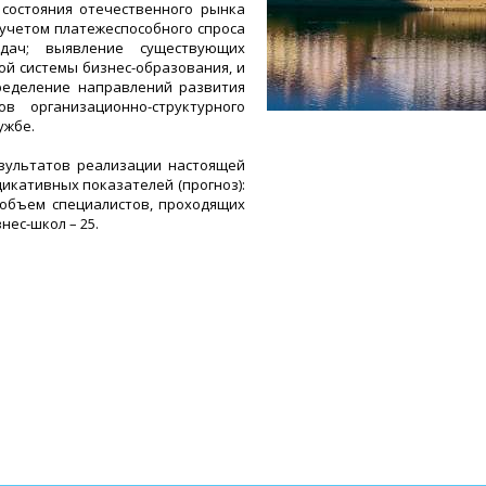
 состояния отечественного рынка
 учетом платежеспособного спроса
дач; выявление существующих
й системы бизнес-образования, и
ределение направлений развития
в организационно-структурного
ужбе.
зультатов реализации настоящей
икативных показателей (прогноз):
 объем специалистов, проходящих
нес-школ – 25.