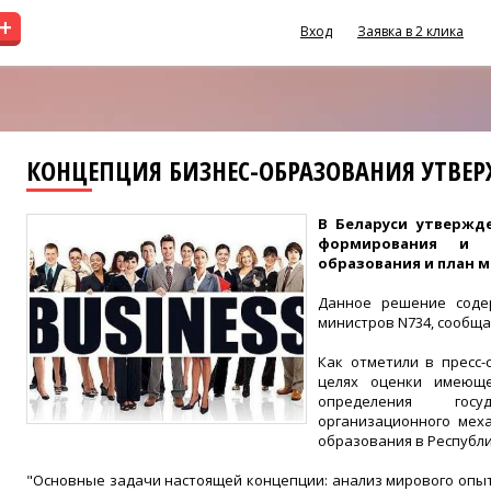
+
Вход
Заявка в 2 клика
КОНЦЕПЦИЯ БИЗНЕС-ОБРАЗОВАНИЯ УТВЕРЖ
В Беларуси утвержд
формирования и р
образования и план м
Данное решение соде
министров N734, сообща
Как отметили в пресс-
целях оценки имеюще
определения гос
организационного мех
образования в Республик
"Основные задачи настоящей концепции: анализ мирового опыт