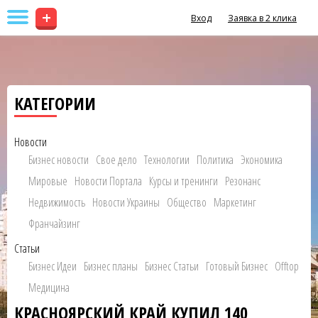
+
Вход
Заявка в 2 клика
КАТЕГОРИИ
Новости
Бизнес новости
Свое дело
Технологии
Политика
Экономика
Мировые
Новости Портала
Курсы и тренинги
Резонанс
Недвижимость
Новости Украины
Общество
Маркетинг
Франчайзинг
Статьи
Бизнес Идеи
Бизнес планы
Бизнес Статьи
Готовый Бизнес
Offtop
Медицина
КРАСНОЯРСКИЙ КРАЙ КУПИЛ 140