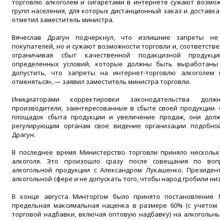
торговлю алкоголем и сигаретами в интернете сужают возмож
групп населения, для которых дистанционный заказ и доставк
отметил заместитель министра.
Вячеслав Драгун подчеркнул, что излишние запреты не
покупателей, но и сужают возможности торговли и, соответстве
ограничивая сбыт качественной подакцизной продукц
определенных условий, которые должны быть выработаны 
допустить, что запреты на интернет-торговлю алкоголем 
отменяться», — заявил заместитель министра торговли.
Инициаторами корректировки законодательства долж
производители, заинтересованные в сбыте своей продукции. 
площадок сбыта продукции и увеличение продаж, они долж
регулирующим органам свое видение организации подобной
Драгун.
В последнее время Министерство торговли приняло несколь
алкоголя. Это произошло сразу после совещания по воп
алкогольной продукции с Александром Лукашенко. Президен
алкогольной сфере и не допускать того, чтобы народ гробили н
В конце августа Минторгом было принято постановление 
предельная максимальная наценка в размере 60% (с учетом 
торговой надбавки, включая оптовую надбавку) на алкогольн