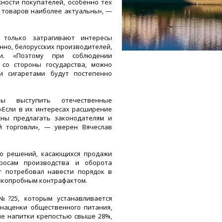
ности покупателей, особенно тех
а товаров наиболее актуальны», —
 только затрагивают интересы
нно, белорусских производителей,
ии. «Поэтому при соблюдении
со стороны государства, можно
и сигаретами будут постепенно
ны выступить отечественные
«Если в их интересах расширение
ны предлагать законодателям и
 торговли», — уверен Вячеслав
ко решений, касающихся продажи
росам производства и оборота
т потребовал навести порядок в
изкопробным контрафактом.
№?25, которым устанавливается
наценки общественного питания,
ые напитки крепостью свыше 28%,