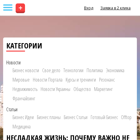
+
Вход
Заявка в 2 клика
КАТЕГОРИИ
Новости
Бизнес новости
Свое дело
Технологии
Политика
Экономика
Мировые
Новости Портала
Курсы и тренинги
Резонанс
Недвижимость
Новости Украины
Общество
Маркетинг
Франчайзинг
Статьи
Бизнес Идеи
Бизнес планы
Бизнес Статьи
Готовый Бизнес
Offtop
Медицина
НЕСЛАДКАЯ ЖИЗНЬ: ПОЧЕМУ ВАЖНО НЕ