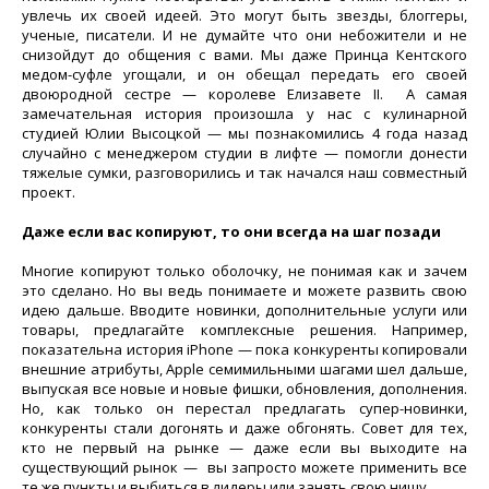
увлечь их своей идеей. Это могут быть звезды, блоггеры,
ученые, писатели. И не думайте что они небожители и не
снизойдут до общения с вами. Мы даже Принца Кентского
медом-суфле угощали, и он обещал передать его своей
двоюродной сестре — королеве Елизавете II. А самая
замечательная история произошла у нас с кулинарной
студией Юлии Высоцкой — мы познакомились 4 года назад
случайно с менеджером студии в лифте — помогли донести
тяжелые сумки, разговорились и так начался наш совместный
проект.
Даже если вас копируют, то они всегда на шаг позади
Многие копируют только оболочку, не понимая как и зачем
это сделано. Но вы ведь понимаете и можете развить свою
идею дальше. Вводите новинки, дополнительные услуги или
товары, предлагайте комплексные решения. Например,
показательна история iPhone — пока конкуренты копировали
внешние атрибуты, Apple семимильными шагами шел дальше,
выпуская все новые и новые фишки, обновления, дополнения.
Но, как только он перестал предлагать супер-новинки,
конкуренты стали догонять и даже обгонять. Совет для тех,
кто не первый на рынке — даже если вы выходите на
существующий рынок — вы запросто можете применить все
те же пункты и выбиться в лидеры или занять свою нишу.