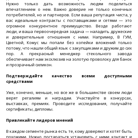
Нужно только дать возможность людям поделиться
впечатлением о нем. Важно доверие не только конечных
потребителей, но и партнеров. Если ваша репутация чиста, у
вас идеальные контракты с поставщиками и сетями — это
огромное конкурентное преимущество. Везде работают
люди, и ваша первоочередная задача — наладить дружеские
и доверительные отношения с ними. Например, В ГУМ,
Цветной, Комус мы попали без копейки вложений только
потому, что нашли общий язык с закупщиками и дружим до сих
пор. А прекрасный менеджер стекольного завода
обеспечивает нам эксклюзив на золотую проволоку для банок
и прозрачный силикон.
Подтверждайте качество всеми доступными
средствами
Уже, конечно, меньше, но все же в большинстве своем люди
верят регалиям и наградам. Участвуйте в конкурсах,
выставках, премиях. Проводите исследования, получайте
сертификаты, дипломы.
Привлекайте лидеров мнений
В каждом сегменте рынка есть те, кому доверяют и хотят быть
похожими. Нужно постараться установить с ними контакт и