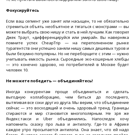
Фокусируйтесь
Если ваш сегмент уже занят или насыщен, то не обязательно
стремиться объять необъятное и тягаться с монстрами — вы
можете выбрать свою нишу и стать в ней лучшим. Как говорил
Джек Траут, «дифференцируйся или умирай». Вы наверняка
помните успех CheapTrip — на переполненном рынке
турагентств они успешно заняли нишу самых дешевых туров и
были безумно популярны. Но не переборщите с этим — нужно
учитывать емкость рынка. Сыроедные эко-кошерные хлебцы
— это конечно здорово, но потребителей в Москве будет
человек 10.
Не можете победить — объединяйтесь!
Иногда конкурентам проще объединиться и сделать
выгодную коллаборацию, чем биться до последнего,
вытягивая все соки друг из друга. Мы верим, что объединение
сейчас — это восходящий и очень здоровый тренд. Границы
стираются и мир становится многополярным. Не зря же
Яндекс.такси и Uber объединились. Напоследок хочу
напомнить сказку про льва и антилопу. Где-то в Африке
каждое утро просыпается антилопа. Она знает, что ей надо