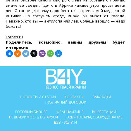
бегать быстрее самого быстрого льва из соседнего прайда,
иначе ее съедят. Где-то в Африке каждое утро просыпается
лев. Он знает, что ему надо бегать быстрее самой медленной
антилопы в соседнем стаде, иначе он умрет от голода.
Неважно, кто вы — антилопа или лев. Солнце взошло — надо
бежать!
Forbes.ru
Поделитесь, возможно, вашим друзьям будет
интересно:
НОВОСТИ И СТАТЬИ
КОНТАКТЫ
ЗАКЛАДКИ
ПУБЛИЧНЫЙ ДОГОВОР
ГОТОВЫЙ БИЗНЕС
ФРАНЧАЙЗИНГ
ИНВЕСТИЦИИ
НЕДВИЖИМОСТЬ БЕЛАРУСИ
B2B - ТОВАРЫ, ОБОРУДОВАНИЕ
B2B - УСЛУГИ