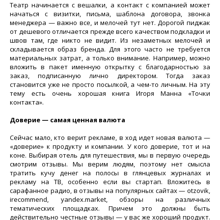
Театр начинается с вешалки, а контакт с компанией может
начаться с визитки, письма, шаблона договора, звонка
менеджера — важно все, и мелочей тут нет. Дорогой пиджак
от дешевого отличается прежде всего качеством подкладки и
швов там, где никто не видит. Из незаметных мелочей и
складывается образ бренда. Для этого часто не требуется
материальных затрат, а только внимание. Например, можно
вложить в пакет именную открытку с благодарностью за
заказ, подписанную лично директором. Тогда заказ
становится уже не просто посылкой, а чем-то личным. На эту
тему есть очень хорошая книга Игоря Манна «Точки
контакта».
Доверие — самая ценная валюта
Сейчас мало, кто верит рекламе, в ход идет новая валюта —
«доверие» к продукту и компании. У кого доверие, тот и на
коне. Выбирая отель для путешествия, мы в первую очередь
смотрим отзывы. Мы верим людям, поэтому нет смысла
тратить кучу денег на полосы в глянцевых журналах и
рекламу на ТВ, особенно если вы стартап. Вложитесь в
сарафанное радио, в отзывы на популярных сайтах — otzovik,
irecommend, yandex.market, обзоры на различных
тематических площадках. Причем это должны быть
действительно честные отзывы — у вас же хороший продукт.