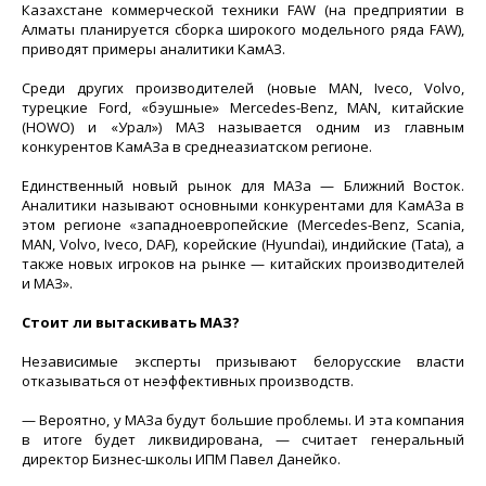
Казахстане коммерческой техники FAW (на предприятии в
Алматы планируется сборка широкого модельного ряда FAW),
приводят примеры аналитики КамАЗ.
Среди других производителей (новые MAN, Iveco, Volvo,
турецкие Ford, «бэушные» Mercedes-Benz, MAN, китайские
(HOWO) и «Урал») МАЗ называется одним из главным
конкурентов КамАЗа в среднеазиатском регионе.
Единственный новый рынок для МАЗа — Ближний Восток.
Аналитики называют основными конкурентами для КамАЗа в
этом регионе «западноевропейские (Mercedes-Benz, Scania,
MAN, Volvo, Iveco, DAF), корейские (Hyundai), индийские (Tata), а
также новых игроков на рынке — китайских производителей
и МАЗ».
Стоит ли вытаскивать МАЗ?
Независимые эксперты призывают белорусские власти
отказываться от неэффективных производств.
— Вероятно, у МАЗа будут большие проблемы. И эта компания
в итоге будет ликвидирована, — считает генеральный
директор Бизнес-школы ИПМ Павел Данейко.