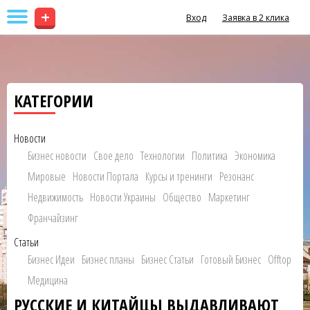
+
Вход
Заявка в 2 клика
КАТЕГОРИИ
Новости
Бизнес новости
Свое дело
Технологии
Политика
Экономика
Мировые
Новости Портала
Курсы и тренинги
Резонанс
Недвижимость
Новости Украины
Общество
Маркетинг
Франчайзинг
Статьи
Бизнес Идеи
Бизнес планы
Бизнес Статьи
Готовый Бизнес
Offtop
Медицина
РУССКИЕ И КИТАЙЦЫ ВЫДАВЛИВАЮТ