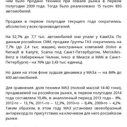
чем было продано техники при обвале рынка в первом
полугодии 2009 года. Тогда было реализовано 15 тысяч 830
автомобилей.
Продажи в первом полугодии текущего года сократились
абсолютно у всех производителей.
На 52,7% до 7,7 тыс. автомобилей они упали у КамАЗа. По
данным российских СМИ, продажи Группы ГАЗ сократились на
7,7% (до 2,4 тыс. машин), иностранных компаний (Volvo и
Renault в Калуге, Scania под Санкт-Петербургом, Mercedes-
Benz в Набережных Челнах, Iveco в Миассе и MAN в Санкт-
Петербурге) – на 76% (до 3,43 тыс. единиц).
Но даже на этом фоне худшая динамика у МАЗа — на 84% до
600 автомобилей.
Для сравнения: доля техники МАЗ (полной массой 14-40 тонн),
продаваемой на российском рынке, в первом полугодии 2014
года составляла 10,4%, в аналогичный период 2013 года – 8%,
2012-го – 13,1%, 2011–го – 12,3%, 2010-го – 8,4%, 2009-го – 4,2%.
Таким образом, в этом году МАЗ установил своеобразный
антирекорд по присутствию на ключевом для него российском
рынке.