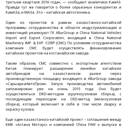
третьем квартале 2016 года», — сообщают аналитики КамАЗ.
Правда тут же говорится о более серьезных конкурентах и
КамАЗа, и МАЗа. Это – китайская автотехника.
Один из проектов в рамках казахстанско-китайской
программы сотрудничества в области индустриализации и
инвестиций реализуют ГК AllurGroup и China National Vehicles
Import and Export Corporation, входящей в China National
Machinery IMP. & EXP. CORP (CMC). По условиям сотрудничества
компания CMС будет осуществлять финансирование
китайских проектов на костанайском заводе.
Таким образом, CMС совместно с экспортным агентством
Китая планирует расширение линейки китайских
автобрендов на казахстанском рынке через
производственную площадку входящего в AllurGroup завода
«СарыаркаАвтоПром». Запуск производства автомобилей
запланирован уже на осень 2015 года. Оно будет
осуществляться DKD-методом (крупноузловая сборка), с
последующим переходом на CKD-метод (мелкоузловая
сборка), который включает в себя в том числе сварку и
окраску кузова.
Еще один казахстанско-китайский проект – соглашения между
КМК «Астана Моторс» и компанией China FAW о выпуске в