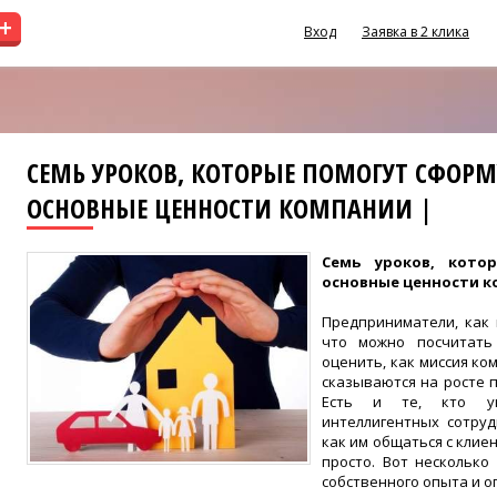
+
Вход
Заявка в 2 клика
СЕМЬ УРОКОВ, КОТОРЫЕ ПОМОГУТ СФОР
ОСНОВНЫЕ ЦЕННОСТИ КОМПАНИИ |
Семь уроков, кото
основные ценности к
Предприниматели, как 
что можно посчитать
оценить, как миссия к
сказываются на росте 
Есть и те, кто ув
интеллигентных сотруд
как им общаться с клиен
просто. Вот несколько
собственного опыта и о