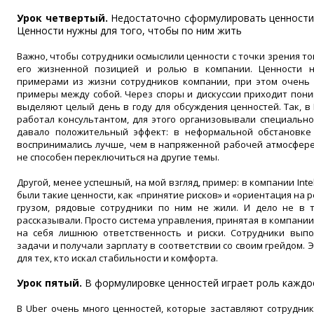
Урок четвертый.
Недостаточно сформулировать ценности 
Ценности нужны для того, чтобы по ним жить
Важно, чтобы сотрудники осмыслили ценности с точки зрения тог
его жизненной позицией и ролью в компании. Ценности 
примерами из жизни сотрудников компании, при этом очень 
примеры между собой. Через споры и дискуссии приходит пон
выделяют целый день в году для обсуждения ценностей. Так, в 
работал консультантом, для этого организовывали специально
давало положительный эффект: в неформальной обстановке
воспринимались лучше, чем в напряженной рабочей атмосфере,
не способен переключиться на другие темы.
Другой, менее успешный, на мой взгляд, пример: в компании Inte
были такие ценности, как «принятие рисков» и «ориентация на 
грузом, рядовые сотрудники по ним не жили. И дело не в т
рассказывали. Просто система управления, принятая в компании
на себя лишнюю ответственность и риски. Сотрудники вып
задачи и получали зарплату в соответствии со своим грейдом. 
для тех, кто искал стабильности и комфорта.
Урок пятый.
В формулировке ценностей играет роль каждо
В Uber очень много ценностей, которые заставляют сотрудник