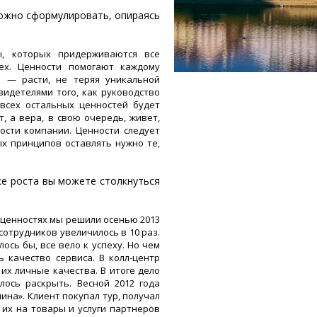
ожно сформулировать, опираясь
, которых придерживаются все
ех. Ценности помогают каждому
и — расти, не теряя уникальной
видетелями того, как руководство
всех остальных ценностей будет
, а вера, в свою очередь, живет,
ости компании. Ценности следует
х принципов оставлять нужно те,
ке роста вы можете столкнуться
х ценностях мы решили осенью 2013
сотрудников увеличилось в 10 раз.
ось бы, все вело к успеху. Но чем
 качество сервиса. В колл-центр
их личные качества. В итоге дело
лось раскрыть. Весной 2012 года
на». Клиент покупал тур, получал
 их на товары и услуги партнеров