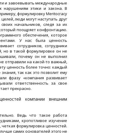
асти и завоевывать международные
к нарушениям этики и закона. В
 примеру, формулировку Meritocracy
х целей, люди могут наступать друг
 своих начальников, следя за их
, который поощряет конфронтацию.
граммного обеспечения, которое
рентами. У нас была ценность
вивает сотрудников, сотрудники
, но в такой формулировке он не
ашивали, почему он не выполнил
не отправили на какой-то важный,
эту ценность более точно: каждый
знания, так как это позволит ему
али фразу «компания развивает
дывали ответственность за свое
тает прекрасно.
енностей компании внешним
тельно. Ведь что такое работа
удниками, кропотливое изучение
, четкая формулировка ценностей.
 лучше самих основателей этого не