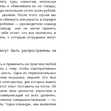
лять туры клиентам, используя
ллы и обменивала их на товары,
о нескольких сотен тысяч рублей.
 уволили. После этого случая мы
ых обмануть или украсть в порядке
проблема — руководители команд
поводу: они не могли принять
себе отчет, что все прописать в
пы, к которым сотрудники могут
могут быть распространены на
ть и применить на практике любой
ись к тому, чтобы корпоративных
ь шесть. Одна из первоначальных
нем оказалась лишней. Это был
в колл-центра, для которых важно
этот опыт поставить на поток. Об
рели свои ценности, упростили и
коммуникаций на всех уровнях»,
стоянное совершенствование — то,
ль ? одна команда», «мы выявляем