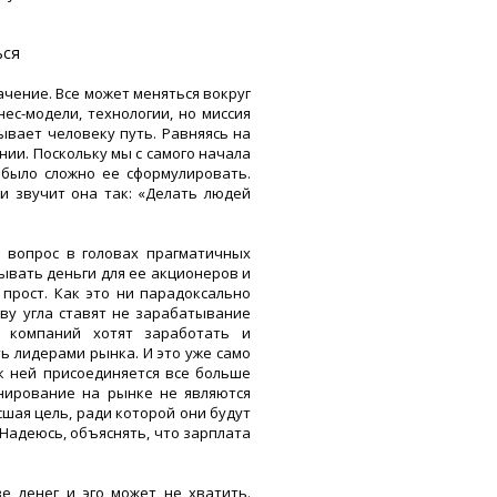
ься
чение. Все может меняться вокруг
ес-модели, технологии, но миссия
ывает человеку путь. Равняясь на
ии. Поскольку мы с самого начала
 было сложно ее сформулировать.
и звучит она так: «Делать людей
 вопрос в головах прагматичных
ывать деньги для ее акционеров и
прост. Как это ни парадоксально
ву угла ставят не зарабатывание
 компаний хотят заработать и
ь лидерами рынка. И это уже само
 к ней присоединяется все больше
нирование на рынке не являются
ая цель, ради которой они будут
 Надеюсь, объяснять, что зарплата
е денег и эго может не хватить.