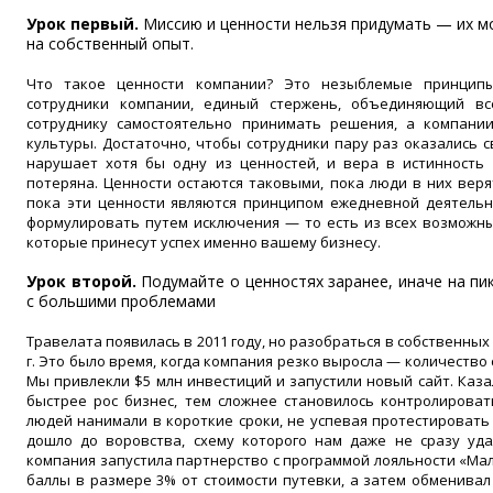
Урок первый.
Миссию и ценности нельзя придумать — их м
на собственный опыт.
Что такое ценности компании? Это незыблемые принципы
сотрудники компании, единый стержень, объединяющий вс
сотруднику самостоятельно принимать решения, а компани
культуры. Достаточно, чтобы сотрудники пару раз оказались с
нарушает хотя бы одну из ценностей, и вера в истинность 
потеряна. Ценности остаются таковыми, пока люди в них верят
пока эти ценности являются принципом ежедневной деятельн
формулировать путем исключения — то есть из всех возможны
которые принесут успех именно вашему бизнесу.
Урок второй.
Подумайте о ценностях заранее, иначе на пи
с большими проблемами
Травелата появилась в 2011 году, но разобраться в собственны
г. Это было время, когда компания резко выросла — количество 
Мы привлекли $5 млн инвестиций и запустили новый сайт. Казал
быстрее рос бизнес, тем сложнее становилось контролировать
людей нанимали в короткие сроки, не успевая протестировать 
дошло до воровства, схему которого нам даже не сразу уда
компания запустила партнерство с программой лояльности «Мали
баллы в размере 3% от стоимости путевки, а затем обменивал