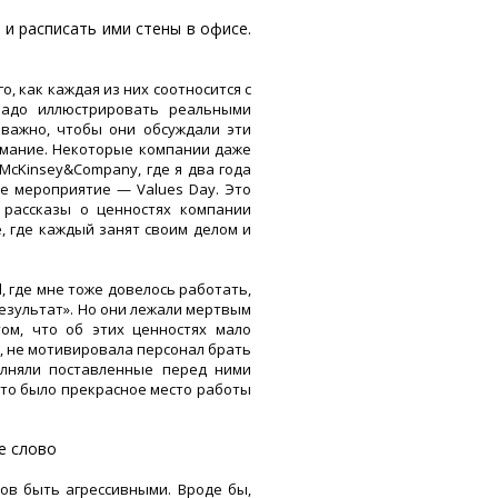
и расписать ими стены в офисе.
о, как каждая из них соотносится с
надо иллюстрировать реальными
важно, чтобы они обсуждали эти
имание. Некоторые компании даже
McKinsey&Company, где я два года
е мероприятие — Values Day. Это
 рассказы о ценностях компании
 где каждый занят своим делом и
l, где мне тоже довелось работать,
результат». Но они лежали мертвым
ом, что об этих ценностях мало
, не мотивировала персонал брать
олняли поставленные перед ними
Это было прекрасное место работы
е слово
ов быть агрессивными. Вроде бы,