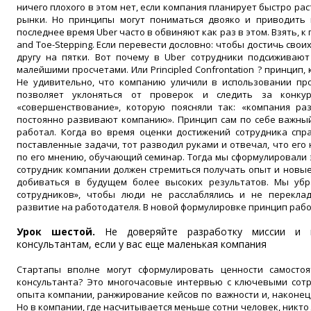
ничего плохого в этом нет, если компания планирует быстро р
рынки. Но принципы могут пониматься двояко и приводить 
последнее время Uber часто в обвиняют как раз в этом. Взять, к
and Toe-Stepping. Если перевести дословно: чтобы достичь свои
другу на пятки. Вот почему в Uber сотрудники подсиживают
малейшими просчетами. Или Principled Confrontation ? принцип
Не удивительно, что компанию уличили в использовании про
позволяет уклоняться от проверок и следить за конку
«совершенствование», которую поясняли так: «компания раз
постоянно развивают компанию». Принцип сам по себе важный
работал. Когда во время оценки достижений сотрудника спр
поставленные задачи, тот разводил руками и отвечал, что его 
по его мнению, обучающий семинар. Тогда мы сформулировали 
сотрудник компании должен стремиться получать опыт и новые 
добиваться в будущем более высоких результатов. Мы убр
сотрудников», чтобы люди не расслаблялись и не перекла
развитие на работодателя. В новой формулировке принцип рабо
Урок шестой.
Не доверяйте разработку миссии и ц
консультантам, если у вас еще маленькая компания
Стартапы вполне могут сформулировать ценности самостоя
консультанта? Это многочасовые интервью с ключевыми сотр
опыта компании, ранжирование кейсов по важности и, наконец
Но в компании, где насчитывается меньше сотни человек, никто