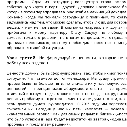
программы. Одна из сотрудниц колл-центра стала оформ
собственную карту и карты друзей. Девушка накапливала ба
которые потом перепродавала. Масштаб ее махинаций доходил д
Конечно, когда мы поймали сотрудницу с поличным, то сразу
задумались над тем, что можно сделать, чтобы люди, для котор
вещей, к нам не попадали. В компании назревала и другая 
прибегали к моему партнеру Стасу Сацуку по любому 
самостоятельного решения по многим вопросам. Мы отдавали 
правилах невозможно, поэтому необходимы понятные принци
обращаться в любой ситуации.
Урок третий.
Не формулируйте ценности, которые не 
работу всех отделов
Ценности должны быть сформулированы так, чтобы их мог поня
сотрудник ? от стажера до топ-менеджера. Мы сразу стремил
правил было не больше пяти, но сначала их у нас получилос
ценностей — принцип масштабируемости опыта — со време
отличный инструмент для маркетологов, но не для сотруднико
решить проблему конкретного клиента, а не думать о том, как 
этом должен думать руководитель. В 2015 году мы пересмот
сократили их. Сегодня у нас их пять: «эмпатия — основа 
«качественный сервис ? как для самых родных и близких»,«по
что было успехом вчера, будет недостаточно завтра», «одна це
проблемы и предлагаем решения».