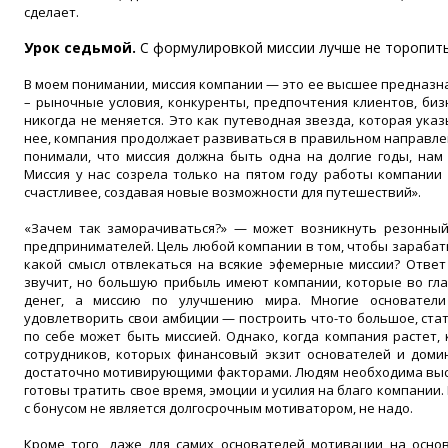
сделает.
Урок седьмой.
С формулировкой миссии лучше не торопит
В моем понимании, миссия компании — это ее высшее предназна
– рыночные условия, конкуренты, предпочтения клиентов, бизн
никогда не меняется. Это как путеводная звезда, которая указ
нее, компания продолжает развиваться в правильном направлен
понимали, что миссия должна быть одна на долгие годы, нам
Миссия у нас созрела только на пятом году работы компании 
счастливее, создавая новые возможности для путешествий».
«Зачем так заморачиваться?» — может возникнуть резонный
предпринимателей. Цель любой компании в том, чтобы зарабат
какой смысл отвлекаться на всякие эфемерные миссии? Ответ 
звучит, но большую прибыль имеют компании, которые во гла
денег, а миссию по улучшению мира. Многие основатели
удовлетворить свои амбиции — построить что-то большое, стат
по себе может быть миссией. Однако, когда компания растет,
сотрудников, которых финансовый экзит основателей и доми
достаточно мотивирующими факторами. Людям необходима высш
готовы тратить свое время, эмоции и усилия на благо компании.
с бонусом не является долгосрочным мотиватором, не надо.
Кроме того, даже для самих основателей мотивации на основ