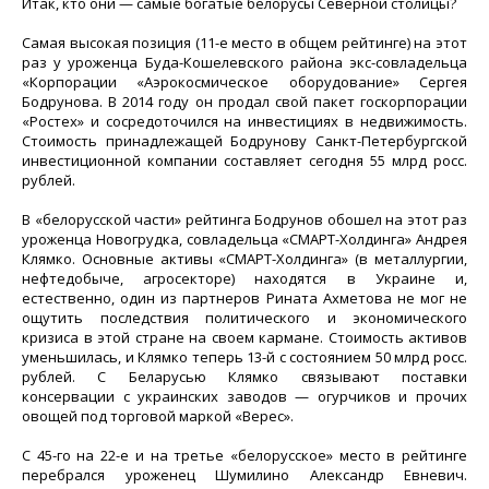
Итак, кто они — самые богатые белорусы Северной столицы?
Cамая высокая позиция (11-е место в общем рейтинге) на этот
раз у уроженца Буда-Кошелевского района экс-совладельца
«Корпорации «Аэрокосмическое оборудование» Сергея
Бодрунова. В 2014 году он продал свой пакет госкорпорации
«Ростех» и сосредоточился на инвестициях в недвижимость.
Стоимость принадлежащей Бодрунову Санкт-Петербургской
инвестиционной компании составляет сегодня 55 млрд росс.
рублей.
В «белорусской части» рейтинга Бодрунов обошел на этот раз
уроженца Новогрудка, совладельца «СМАРТ-Холдинга» Андрея
Клямко. Основные активы «СМАРТ-Холдинга» (в металлургии,
нефтедобыче, агросекторе) находятся в Украине и,
естественно, один из партнеров Рината Ахметова не мог не
ощутить последствия политического и экономического
кризиса в этой стране на своем кармане. Стоимость активов
уменьшилась, и Клямко теперь 13-й с состоянием 50 млрд росс.
рублей. С Беларусью Клямко связывают поставки
консервации с украинских заводов — огурчиков и прочих
овощей под торговой маркой «Верес».
С 45-го на 22-е и на третье «белорусское» место в рейтинге
перебрался уроженец Шумилино Александр Евневич.