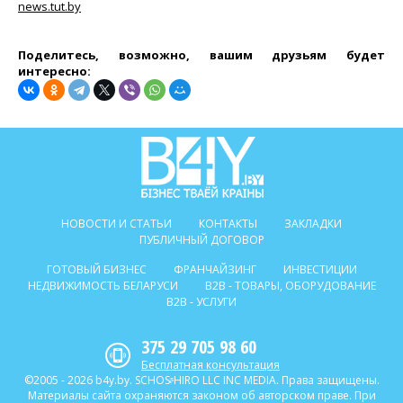
news.tut.by
Поделитесь, возможно, вашим друзьям будет
интересно:
НОВОСТИ И СТАТЬИ
КОНТАКТЫ
ЗАКЛАДКИ
ПУБЛИЧНЫЙ ДОГОВОР
ГОТОВЫЙ БИЗНЕС
ФРАНЧАЙЗИНГ
ИНВЕСТИЦИИ
НЕДВИЖИМОСТЬ БЕЛАРУСИ
B2B - ТОВАРЫ, ОБОРУДОВАНИЕ
B2B - УСЛУГИ
375 29 705 98 60
Бесплатная консультация
©2005 - 2026 b4y.by. SCHOSᶳHIRO LLC INC MEDIA. Права защищены.
Материалы сайта охраняются законом об авторском праве. При