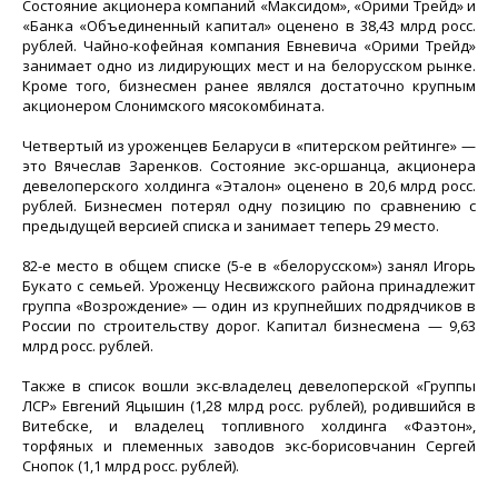
Состояние акционера компаний «Максидом», «Орими Трейд» и
«Банка «Объединенный капитал» оценено в 38,43 млрд росс.
рублей. Чайно-кофейная компания Евневича «Орими Трейд»
занимает одно из лидирующих мест и на белорусском рынке.
Кроме того, бизнесмен ранее являлся достаточно крупным
акционером Слонимского мясокомбината.
Четвертый из уроженцев Беларуси в «питерском рейтинге» —
это Вячеслав Заренков. Состояние экс-оршанца, акционера
девелоперского холдинга «Эталон» оценено в 20,6 млрд росс.
рублей. Бизнесмен потерял одну позицию по сравнению с
предыдущей версией списка и занимает теперь 29 место.
82-е место в общем списке (5-е в «белорусском») занял Игорь
Букато с семьей. Уроженцу Несвижского района принадлежит
группа «Возрождение» — один из крупнейших подрядчиков в
России по строительству дорог. Капитал бизнесмена — 9,63
млрд росс. рублей.
Также в список вошли экс-владелец девелоперской «Группы
ЛСР» Евгений Яцышин (1,28 млрд росс. рублей), родившийся в
Витебске, и владелец топливного холдинга «Фаэтон»,
торфяных и племенных заводов экс-борисовчанин Сергей
Снопок (1,1 млрд росс. рублей).