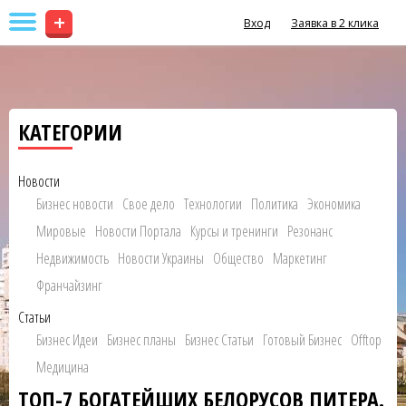
+
Вход
Заявка в 2 клика
КАТЕГОРИИ
Новости
Бизнес новости
Свое дело
Технологии
Политика
Экономика
Мировые
Новости Портала
Курсы и тренинги
Резонанс
Недвижимость
Новости Украины
Общество
Маркетинг
Франчайзинг
Статьи
Бизнес Идеи
Бизнес планы
Бизнес Статьи
Готовый Бизнес
Offtop
Медицина
ТОП-7 БОГАТЕЙШИХ БЕЛОРУСОВ ПИТЕРА.