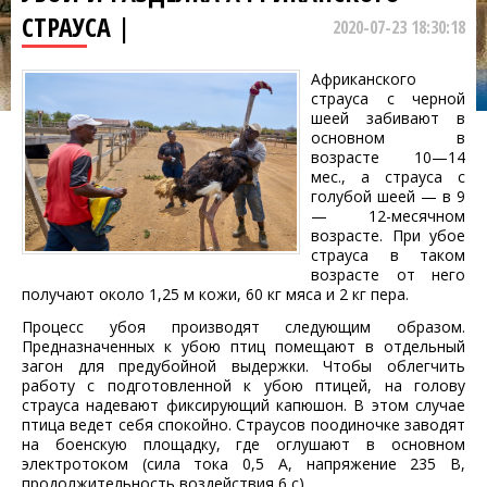
СТРАУСА |
2020-07-23 18:30:18
Африканского
страуса с черной
шеей забивают в
основном в
возрасте 10—14
мес., а страуса с
голубой шеей — в 9
— 12-месячном
возрасте. При убое
страуса в таком
возрасте от него
получают около 1,25 м кожи, 60 кг мяса и 2 кг пера.
Процесс убоя производят следующим образом.
Предназначенных к убою птиц помещают в отдельный
загон для предубойной выдержки. Чтобы облегчить
работу с подготовленной к убою птицей, на голову
страуса надевают фиксирующий капюшон. В этом случае
птица ведет себя спокойно. Страусов поодиночке заводят
на боенскую площадку, где оглушают в основном
электротоком (сила тока 0,5 А, напряжение 235 В,
продолжительность воздействия 6 с).