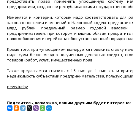
предоставить право применять упрощенную систему на
предприятиям, созданным республиканскими государственно-
Изменятся и критерии, которым надо соответствовать для р
закона о внесении изменений в Налоговый кодекс предлагается 
млрд рублей предельный размер годовой валовой 
предпринимателей, при котором ипэшник обязан прекратить
налогообложения и перейти на общеустановленный порядок на
Кроме того, при «упрощенке» планируется повысить ставку нал
виде сумм безвозмездно полученных денежных средств, сто
товаров (работ, услуг), имущественных прав.
Также предлагается снизить с 1,5 тыс. до 1 тыс. кв. м крит
недвижимость субъектами предпринимательства, пользующими
news.tut.by
Поделитесь, возможно, вашим друзьям будет интересно: