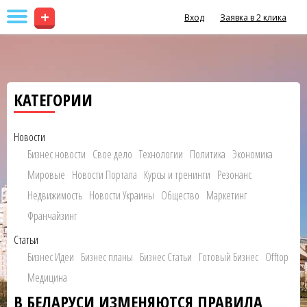
+
Вход
Заявка в 2 клика
КАТЕГОРИИ
Новости
Бизнес новости
Свое дело
Технологии
Политика
Экономика
Мировые
Новости Портала
Курсы и тренинги
Резонанс
Недвижимость
Новости Украины
Общество
Маркетинг
Франчайзинг
Статьи
Бизнес Идеи
Бизнес планы
Бизнес Статьи
Готовый Бизнес
Offtop
Медицина
В БЕЛАРУСИ ИЗМЕНЯЮТСЯ ПРАВИЛА