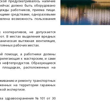
ской предусматривалось наличие
сейчас должно быть оборудовано
дежды работников, приема пищи.
ющими средствами, одноразовыми
авлена возможность пользования
 кооперативов, не допускается
от. В местах выделения вредных
аническая вытяжная вентиляция,
тоянных рабочих местах.
вой помощи, а работники должны
рилегающая к мастерским, и сами
ив нефтепродуктов. Образующиеся
а площадках, расположенных на
луживанию и ремонту транспортных
оженных на территории гаражных
кой экспертизе.
ва здравоохранения №101 от 30