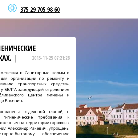
375 29 705 98 60
ИЕНИЧЕСКИЕ
АХ. |
2015-11-25 07:21:28
зменения в Санитарные нормы и
 для организаций по ремонту и
иванию транспортных средств»,
ту БЕЛТА заведующий отделением
бликанского центра гигиены и
др Ракевич.
ополнены отдельной главой, в
 гигиенические требования к
ложенным на территории гаражных
снил Александр Ракевич, упрощены
тарно-бытовому обеспечению