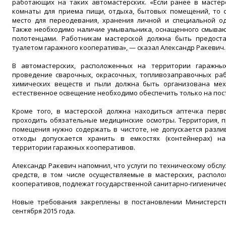
работающих на таких автомастерских. «Если ранее в мастер
комнаты для приема пищи, отдыха, бытовых помещений, то 
место для переодевания, хранения личной и специальной о
Также необходимо наличие умывальника, оснащенного смыва
полотенцами. Работникам мастерской должна быть предост
туалетом гаражного кооператива», — сказал Александр Ракевич.
В автомастерских, расположенных на территории гаражных
проведение сварочных, окрасочных, топливозаправочных раб
химических веществ и пыли должна быть организована мех
естественное освещение необходимо обеспечить только на пос
Кроме того, в мастерской должна находиться аптечка пер
проходить обязательные медицинские осмотры. Территория, п
помещения нужно содержать в чистоте, не допускается разл
отходы допускается хранить в емкостях (контейнерах) н
территории гаражных кооперативов.
Александр Ракевич напомнил, что услуги по техническому обс
средств, в том числе осуществляемые в мастерских, распол
кооперативов, подлежат государственной санитарно-гигиеничес
Новые требования закреплены в постановлении Министерст
сентября 2015 года.