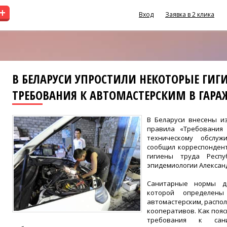
+
Вход
Заявка в 2 клика
В БЕЛАРУСИ УПРОСТИЛИ НЕКОТОРЫЕ ГИГ
ТРЕБОВАНИЯ К АВТОМАСТЕРСКИМ В ГАРАЖ
В Беларуси внесены и
правила «Требования
техническому обслуж
сообщил корреспонден
гигиены труда Респу
эпидемиологии Алексан
Санитарные нормы д
которой определены
автомастерским, распо
кооперативов. Как поя
требования к сани