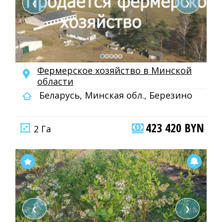
❮
❯
Фермерское хозяйство в Минской
области
Беларусь, Минская обл., Березино
423 420 BYN
2 Га
❮
❯