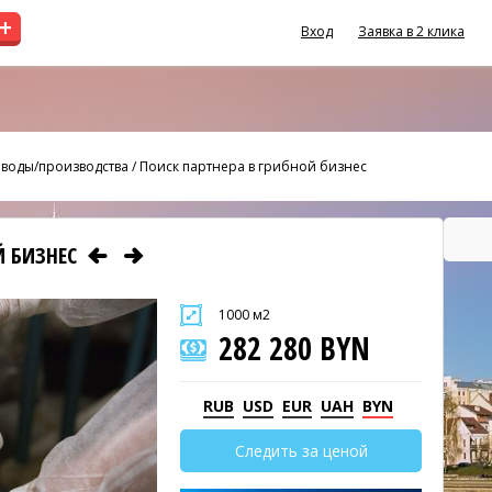
+
Вход
Заявка в 2 клика
воды/производства
/
Поиск партнера в грибной бизнес
Й БИЗНЕС
1000 м2
282 280 BYN
RUB
USD
EUR
UAH
BYN
Следить за ценой