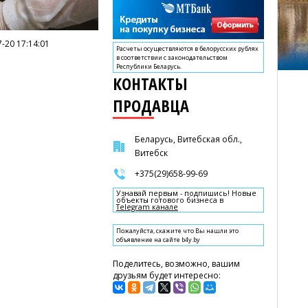
-20 17:14:01
Расчеты осуществляются в белорусских рублях
в соответствии с законодательством
Республики Беларусь.
КОНТАКТЫ
ПРОДАВЦА
Беларусь, Витебская обл.,
Витебск
+375(29)658-99-69
Узнавай первым - подпишись! Новые
объекты готового бизнеса в
Telegram канале
Пожалуйста, скажите что Вы нашли это
объявление на сайте b4y.by
Поделитесь, возможно, вашим
друзьям будет интересно: