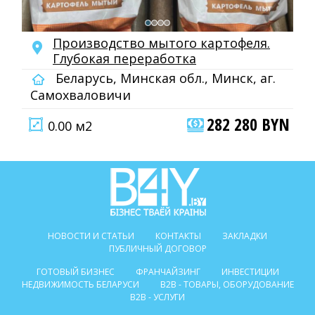
Производство мытого картофеля.
Глубокая переработка
Беларусь, Минская обл., Минск, аг.
Самохваловичи
282 280 BYN
0.00 м2
НОВОСТИ И СТАТЬИ
КОНТАКТЫ
ЗАКЛАДКИ
ПУБЛИЧНЫЙ ДОГОВОР
ГОТОВЫЙ БИЗНЕС
ФРАНЧАЙЗИНГ
ИНВЕСТИЦИИ
НЕДВИЖИМОСТЬ БЕЛАРУСИ
B2B - ТОВАРЫ, ОБОРУДОВАНИЕ
B2B - УСЛУГИ