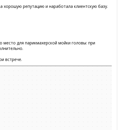
ла хорошую репутацию и наработала клиентскую базу.
о место для парикмахерской мойки головы: при
олнительно.
ри встрече.
 Минска, ближайшее метро Грушевка — Яндекс.Карты