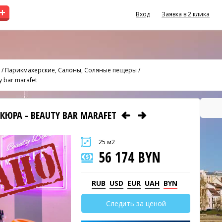
+
Вход
Заявка в 2 клика
/
Парикмахерские, Салоны, Соляные пещеры
/
 bar marafet
КЮРА - BEAUTY BAR MARAFET
25 м2
56 174 BYN
RUB
USD
EUR
UAH
BYN
Следить за ценой