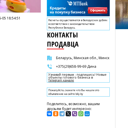
-05 18:54:51
Расчеты осуществляются в белорусских рублях
в соответствии с законодательством
Республики Беларусь.
КОНТАКТЫ
ПРОДАВЦА
Беларусь, Минская обл., Минск
+375(29)658-99-69 Дина
Узнавай первым - подпишись! Новые
объекты готового бизнеса в
Telegram канале
Пожалуйста, скажите что Вы нашли это
объявление на сайте b4y.by
Поделитесь, возможно, вашим
друзьям будет интересно: