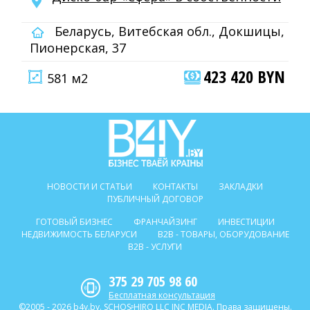
Беларусь, Витебская обл., Докшицы,
Пионерская, 37
423 420 BYN
581 м2
НОВОСТИ И СТАТЬИ
КОНТАКТЫ
ЗАКЛАДКИ
ПУБЛИЧНЫЙ ДОГОВОР
ГОТОВЫЙ БИЗНЕС
ФРАНЧАЙЗИНГ
ИНВЕСТИЦИИ
НЕДВИЖИМОСТЬ БЕЛАРУСИ
B2B - ТОВАРЫ, ОБОРУДОВАНИЕ
B2B - УСЛУГИ
375 29 705 98 60
Бесплатная консультация
©2005 - 2026 b4y.by. SCHOSᶳHIRO LLC INC MEDIA. Права защищены.