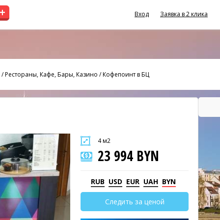
+
Вход
Заявка в 2 клика
/
Рестораны, Кафе, Бары, Казино
/
Кофепоинт в БЦ
4 м2
23 994 BYN
RUB
USD
EUR
UAH
BYN
Следить за ценой