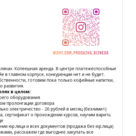
лянах. Копеешная аренда. В центре платежеспособные
е в главном корпусе, конкуренции нет и не будет.
бственности, готовим пока только кофейные напитки,
о развития.
елях в целом:
своего оборудования
вом пролонгации договора
ько электричество - 20 рублей в месяц (безлимит)
а, сертификат о прохождении курсов, научим варить
де
ии юр.лица и всех документов (продажа без юр.лица)
ками, расскажем где выгоднее закупать все