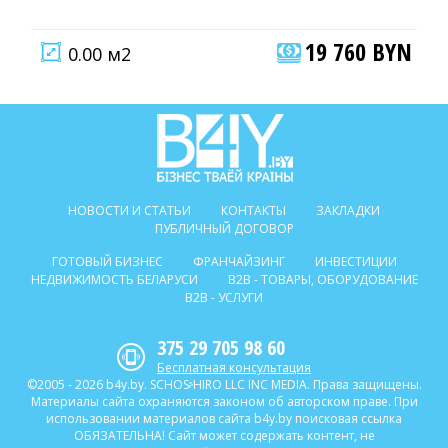
19 760 BYN
0.00 м2
НОВОСТИ И СТАТЬИ
КОНТАКТЫ
ЗАКЛАДКИ
ПУБЛИЧНЫЙ ДОГОВОР
ГОТОВЫЙ БИЗНЕС
ФРАНЧАЙЗИНГ
ИНВЕСТИЦИИ
НЕДВИЖИМОСТЬ БЕЛАРУСИ
B2B - ТОВАРЫ, ОБОРУДОВАНИЕ
B2B - УСЛУГИ
375 29 705 98 60
Бесплатная консультация
©2005 - 2026 b4y.by. SCHOSᶳHIRO LLC INC MEDIA. Права защищены.
Материалы сайта охраняются законом об авторском праве. При
использовании материалов сайта b4y.by поисковая ссылка
ОБЯЗАТЕЛЬНА! Сайт может содержать контент, не