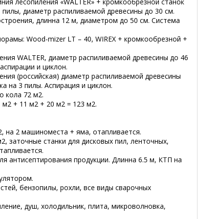
линия лесопиления «WALTER» + кромкообрезной станок
 пилы, диаметр распиливаемой древесины до 30 см.
троения, длинна 12 м, диаметром до 50 см. Система
лорамы: Wood-mizer LT – 40, WIREX + кромкообрезной +
ления WALTER, диаметр распиливаемой древесины до 46
аспирации и циклон.
ления (российская) диаметр распиливаемой древесины
а на 3 пилы. Аспирация и циклон.
 кола 72 м2.
м2 + 11 м2 + 20 м2 = 123 м2.
2, на 2 машиноместа + яма, отапливается.
2, заточные станки для дисковых пил, ленточных,
тапливается.
ля антисептирования продукции. Длинна 6.5 м, КТП на
улятором.
стей, бензопилы, рохли, все виды сварочных
ение, душ, холодильник, плита, микроволновка,