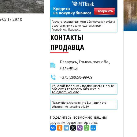
-05 17:29:10
Расчеты осуществляются в белорусских рублях
в соответствии с законодательством
Республики Беларусь.
КОНТАКТЫ
ПРОДАВЦА
Беларусь, Гомельская обл.,
Лельчицы
+375(29)658-99-69
Узнавай первым - подпишись! Новые
объекты готового бизнеса в
Telegram канале
Пожалуйста, скажите что Вы нашли это
объявление на сайте b4y.by
Поделитесь, возможно, вашим
друзьям будет интересно: