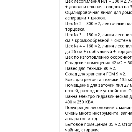
Цех лесопиления №1 – 300 м2, 
+ дополнительная торцовка на 3
Оцилидровочная линия для домос
аспирации + циклон.
Цех № 2 – 300 м2, ленточные пи
торцовка.
Цех № 3 – 180 м2, линия лесопи
см + кромкообрезной + система 
Цех № 4 – 168 м2, линия лесопи
до 26 см + горбыльный + торцовк
Цех по изготовлению окорочного
Складские помещения 42 м2 + 50 
Навес для техники 80 м2.
Склад для хранения ГСМ 9 м2.
Бокс для ремонта техники 135 м
Помещение для заточки пил 27 м
ножей, разводное устройство. О
Ванна электро-гидравлическая д
400 и 250 КВА.
Полуприцеп лесовозный с манип
Очень много инструмента, запча
аппаратов и т.д.
Бытовое помещение 35 м2. Отопл
чайник, стиралка.