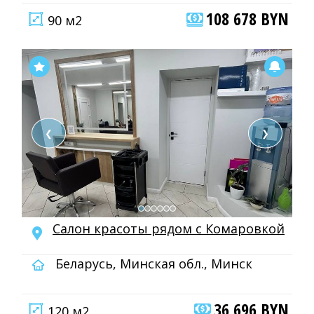
108 678 BYN
90 м2
❮
❯
Салон красоты рядом с Комаровкой
Беларусь, Минская обл., Минск
36 696 BYN
120 м2