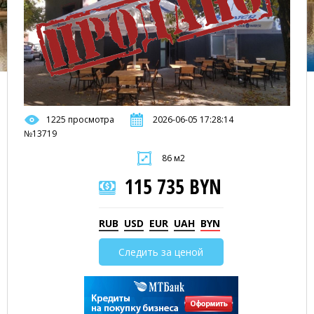
1225 просмотра
2026-06-05 17:28:14
№13719
86 м2
115 735 BYN
RUB
USD
EUR
UAH
BYN
Следить за ценой