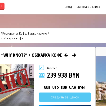
+
Вход
Заявка в 2 клика
/
Рестораны, Кафе, Бары, Казино
/
” + обжарка кофе
 “WHY KNOT?” + ОБЖАРКА КОФЕ
80.7 м2
239 938 BYN
RUB
USD
EUR
UAH
BYN
Следить за ценой