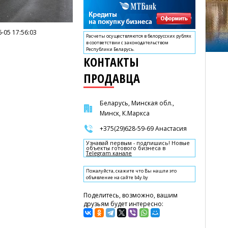
-05 17:56:03
Расчеты осуществляются в белорусских рублях
в соответствии с законодательством
Республики Беларусь.
КОНТАКТЫ
ПРОДАВЦА
Беларусь, Минская обл.,
Минск, К.Маркса
+375(29)628-59-69 Анастасия
Узнавай первым - подпишись! Новые
объекты готового бизнеса в
Telegram канале
Пожалуйста, скажите что Вы нашли это
объявление на сайте b4y.by
Поделитесь, возможно, вашим
друзьям будет интересно: