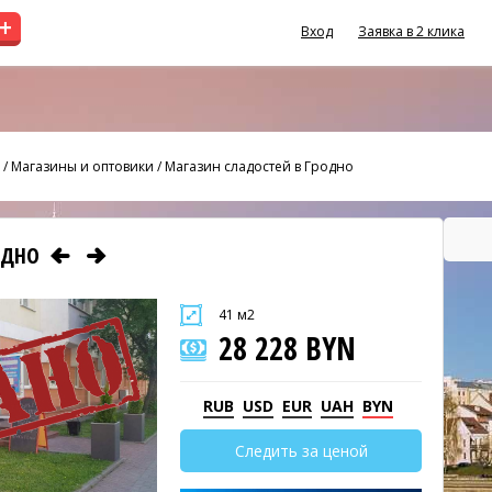
+
Вход
Заявка в 2 клика
/
Магазины и оптовики
/
Магазин сладостей в Гродно
ОДНО
41 м2
28 228 BYN
RUB
USD
EUR
UAH
BYN
Следить за ценой