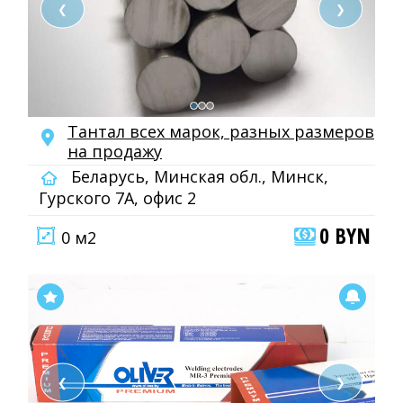
❮
❯
Тантал всех марок, разных размеров
на продажу
Беларусь, Минская обл., Минск,
Гурского 7А, офис 2
0 BYN
0 м2
❮
❯