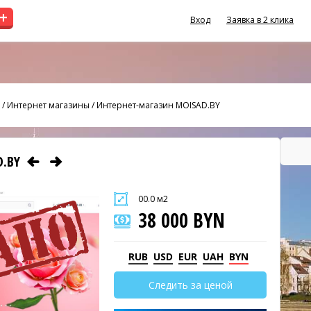
+
Вход
Заявка в 2 клика
/
Интернет магазины
/
Интернет-магазин MOISAD.BY
D.BY
00.0 м2
38 000 BYN
RUB
USD
EUR
UAH
BYN
Следить за ценой