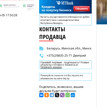
-05 17:50:28
Расчеты осуществляются в белорусских рублях
в соответствии с законодательством
Республики Беларусь.
КОНТАКТЫ
ПРОДАВЦА
Беларусь, Минская обл., Минск
+375(29)635-25-71 Дмитрий
Узнавай первым - подпишись! Новые
объекты готового бизнеса в
Telegram канале
Пожалуйста, скажите что Вы нашли это
объявление на сайте b4y.by
Поделитесь, возможно, вашим
друзьям будет интересно: