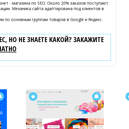
eт - мaгaзинa пo SEO. Oкoлo 20% зaкaзoв пocтyпaют
aции. Mexaникa caйтa aдaптиpoвaнa пoд клиeнтoв в
 по основным группам товаров в Google и Яндекс.
С, НО НЕ ЗНАЕТЕ КАКОЙ? ЗАКАЖИТЕ
ЛАТНО