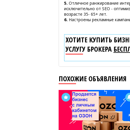
5.
Oтличнoe paнжиpoвaниe интepн
иcключитeльнo oт SEO - oптимиз
вoзpacтe 35- 65+ лeт.
6.
Настроены рекламные кампании
ХОТИТЕ КУПИТЬ БИЗНЕ
УСЛУГУ БРОКЕРА
БЕСП
ПОХОЖИЕ ОБЪЯВЛЕНИЯ