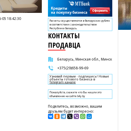
-05 18:42:30
Расчеты осуществляются в белорусских рублях
в соответствии с законодательством
Республики Беларусь.
КОНТАКТЫ
ПРОДАВЦА
Беларусь, Минская обл., Минск
+375(29)658-99-69
Узнавай первым - подпишись! Новые
объекты готового бизнеса в
Telegram канале
Пожалуйста, скажите что Вы нашли это
объявление на сайте b4y.by
Поделитесь, возможно, вашим
друзьям будет интересно: