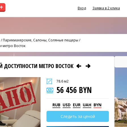
+
Вход
Заявка в 2 клика
/
Парикмахерские, Салоны, Соляные пещеры
/
и метро Восток
Й ДОСТУПНОСТИ МЕТРО ВОСТОК
78.6 м2
56 456 BYN
RUB
USD
EUR
UAH
BYN
Следить за ценой