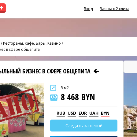
+
Вход
Заявка в 2 клика
/
Рестораны, Кафе, Бары, Казино
/
ес в сфере общепита
ЫЛЬНЫЙ БИЗНЕС В СФЕРЕ ОБЩЕПИТА
5 м2
8 468 BYN
RUB
USD
EUR
UAH
BYN
Следить за ценой