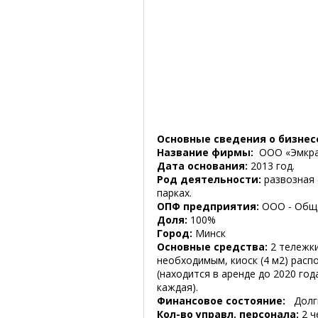
Основные сведения о бизнес
Название фирмы:
ООО «Эмкра
Дата основания:
2013 год.
Род деятельности:
развозная 
парках.
ОПФ предприятия:
ООО - Обще
Доля:
100%
Город:
Минск
Основные средства:
2 тележки
необходимым, киоск (4 м2) расп
(находится в аренде до 2020 год
каждая).
Финансовое состояние:
Долги
Кол-во управл. персонала:
2 ч