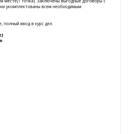
м месте(1 точка). Заключены выгодные договоры с
жки укомплектованы всем необходимым
 полный ввод в курс дел.
с)
om