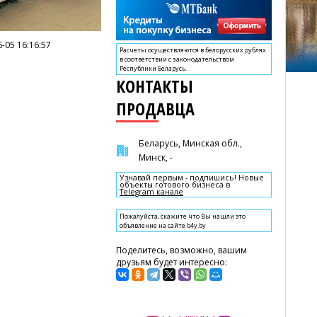
-05 16:16:57
Расчеты осуществляются в белорусских рублях
в соответствии с законодательством
Республики Беларусь.
КОНТАКТЫ
ПРОДАВЦА
Беларусь, Минская обл.,
Минск, -
Узнавай первым - подпишись! Новые
объекты готового бизнеса в
Telegram канале
Пожалуйста, скажите что Вы нашли это
объявление на сайте b4y.by
Поделитесь, возможно, вашим
друзьям будет интересно: