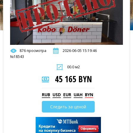
876 просмотра
2026-06-05 15:19:46
№18543
00.0 м2
45 165 BYN
RUB
USD
EUR
UAH
BYN
Следить за ценой