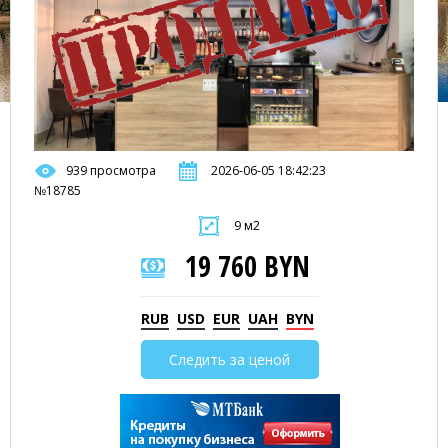
939 просмотра
2026-06-05 18:42:23
№18785
9 м2
19 760 BYN
RUB
USD
EUR
UAH
BYN
Следить за ценой