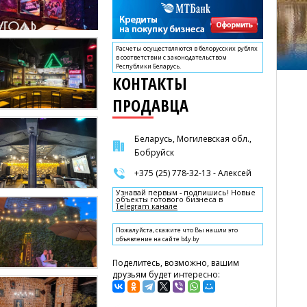
Расчеты осуществляются в белорусских рублях
в соответствии с законодательством
Республики Беларусь.
КОНТАКТЫ
ПРОДАВЦА
Беларусь, Могилевская обл.,
Бобруйск
+375 (25) 778-32-13 - Алексей
Узнавай первым - подпишись! Новые
объекты готового бизнеса в
Telegram канале
Пожалуйста, скажите что Вы нашли это
объявление на сайте b4y.by
Поделитесь, возможно, вашим
друзьям будет интересно: