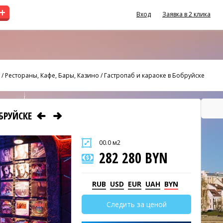
+
Вход
Заявка в 2 клика
/
Рестораны, Кафе, Бары, Казино
/
Гастропаб и караоке в Бобруйске
ОБРУЙСКЕ
00.0 м2
282 280 BYN
RUB
USD
EUR
UAH
BYN
Следить за ценой