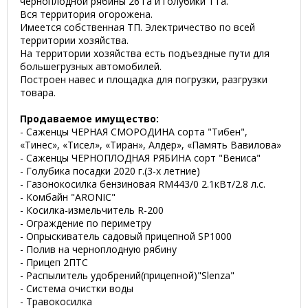
черноплодной рябины 26 га и голубики 1 га.
Вся территория огорожена.
Имеется собственная ТП. Электричество по всей
территории хозяйства.
На территории хозяйства есть подъездные пути для
большегрузных автомобилей.
Построен навес и площадка для погрузки, разгрузки
товара.
Продаваемое имущество:
- Cаженцы ЧЕРНАЯ СМОРОДИНА сорта "Тибен",
«Тинес», «Тисел», «Тиран», Алдер», «Память Вавилова»
- Cаженцы ЧЕРНОПЛОДНАЯ РЯБИНА сорт "Вениса"
- Голубика посадки 2020 г.(3-х летние)
- Газонокосилка бензиновая RM443/0 2.1кВт/2.8 л.с.
- Комбайн "ARONIC"
- Косилка-измельчитель R-200
- Ограждение по периметру
- Опрыскиватель садовый прицепной SP1000
- Полив на черноплодную рябину
- Прицеп 2ПТС
- Распылитель удобрений(прицепной)"Slenza"
- Система очистки воды
- Травокосилка