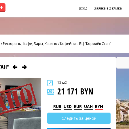
+
Вход
Заявка в 2 клика
/
Рестораны, Кафе, Бары, Казино
/
Кофейня в БЦ "Королёв Стан"
ТАН"
15 м2
21 171 BYN
RUB
USD
EUR
UAH
BYN
Следить за ценой