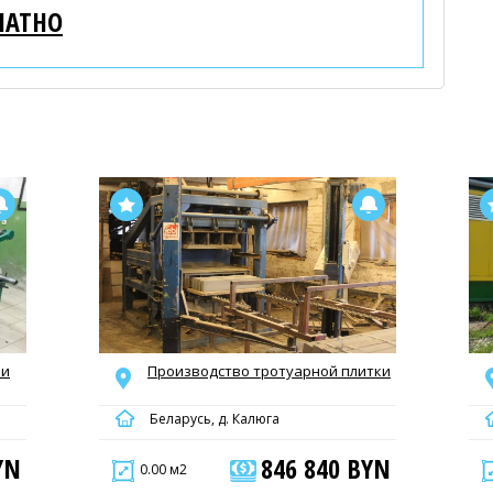
ЛАТНО
 и
Производство тротуарной плитки
Беларусь, д. Калюга
YN
846 840 BYN
0.00 м2