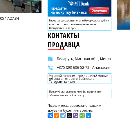
05 17:27:34
Расчеты осуществляются в белорусских рублях
в соответствии с законодательством
Республики Беларусь.
КОНТАКТЫ
ПРОДАВЦА
Беларусь, Минская обл., Минск
+375 (29) 606-52-72 - Анастасия
Узнавай первым - подпишись! Новые
объекты готового бизнеса в
Telegram канале
Пожалуйста, скажите что Вы нашли это
объявление на сайте b4y.by
Поделитесь, возможно, вашим
друзьям будет интересно: